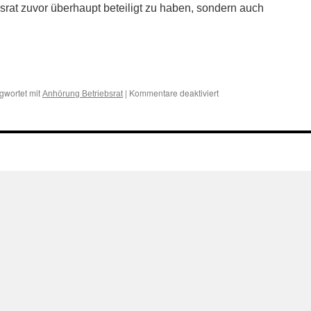
srat zuvor überhaupt beteiligt zu haben, sondern auch
n
n
für
gwortet mit
|
Kommentare deaktiviert
Anhörung Betriebsrat
Kündigung
unwirksam,
wenn
Arbeitgeber
Betriebsrat
nicht
ausführlich
genug
unterrichtet