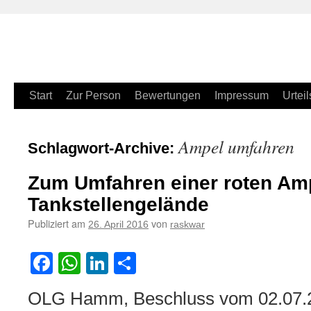
Zum
Start
Zur Person
Bewertungen
Impressum
Urteil
Inhalt
Ampel umfahren
Schlagwort-Archive:
springen
Zum Umfahren einer roten Amp
Tankstellengelände
Publiziert am
von
26. April 2016
raskwar
Facebook
WhatsApp
LinkedIn
Teilen
OLG Hamm, Beschluss vom 02.07.20