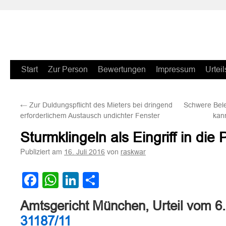
Zum
Start
Zur Person
Bewertungen
Impressum
Urteil
Inhalt
←
Zur Duldungspflicht des Mieters bei dringend
Schwere Bele
springen
erforderlichem Austausch undichter Fenster
kann
Sturmklingeln als Eingriff in die
Publiziert am
von
16. Juli 2016
raskwar
Facebook
WhatsApp
LinkedIn
Teilen
Amtsgericht München, Urteil vom 6
31187/11