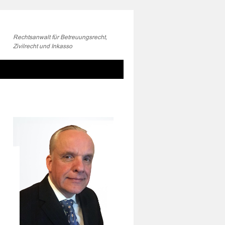
Rechtsanwalt für Betreuungsrecht,
Zivilrecht und Inkasso