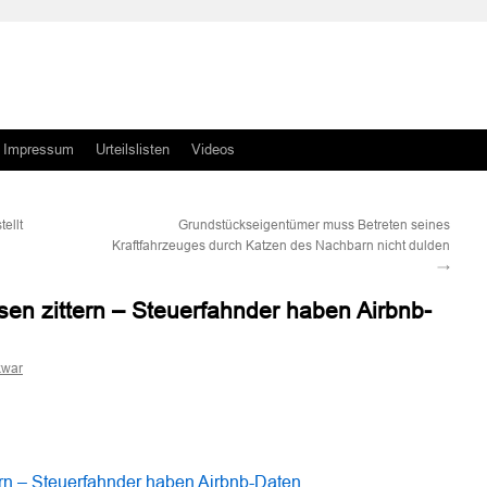
Impressum
Urteilslisten
Videos
ellt
Grundstückseigentümer muss Betreten seines
Kraftfahrzeuges durch Katzen des Nachbarn nicht dulden
→
sen zittern – Steuerfahnder haben Airbnb-
kwar
n
n
ern – Steuerfahnder haben Airbnb-Daten