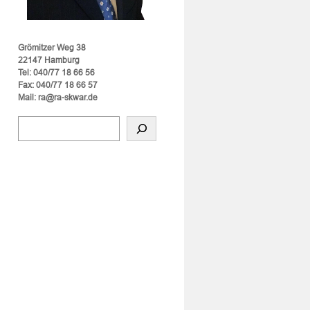
Grömitzer Weg 38
22147 Hamburg
Tel: 040/77 18 66 56
Fax: 040/77 18 66 57
Mail: ra@ra-skwar.de