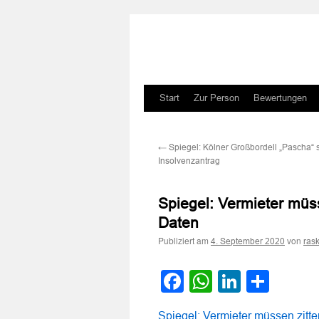
Zum
Start
Zur Person
Bewertungen
Inhalt
←
Spiegel: Kölner Großbordell „Pascha“ st
springen
Insolvenzantrag
Spiegel: Vermieter müs
Daten
Publiziert am
von
4. September 2020
ras
Facebook
WhatsApp
LinkedI
Teile
Spiegel: Vermieter müssen zitt