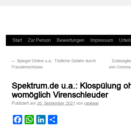
Zum
Start
Zur Person
Bewertungen
Impressum
Urteil
Inhalt
←
Spiegel Online u.a.: Tödliche Gefahr durch
Zulässigk
springen
Freudenschüsse
von Corona
Spektrum.de u.a.: Klospülung o
womöglich Virenschleuder
Publiziert am
von
20. September 2021
raskwar
Facebook
WhatsApp
LinkedIn
Teilen