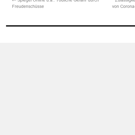
←
Spiegel Online u.a.: Tödliche Gefahr durch
Zulässigk
Freudenschüsse
von Corona