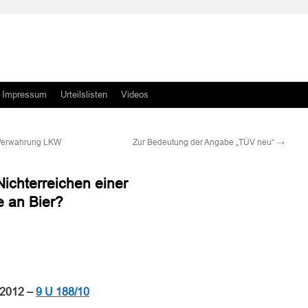
Impressum
Urteilslisten
Videos
 Verwahrung LKW
Zur Bedeutung der Angabe „TÜV neu“
→
ichterreichen einer
 an Bier?
n
n
.2012 –
9 U 188/10