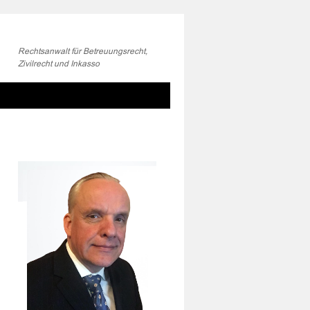
Rechtsanwalt für Betreuungsrecht,
Zivilrecht und Inkasso