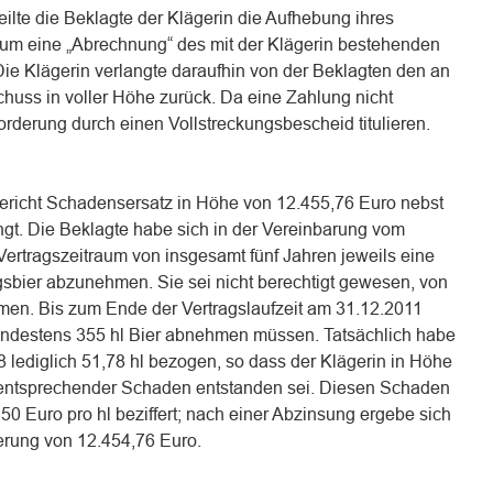
ilte die Beklagte der Klägerin die Aufhebung ihres
t um eine „Abrechnung“ des mit der Klägerin bestehenden
Die Klägerin verlangte daraufhin von der Beklagten den an
chuss in voller Höhe zurück. Da eine Zahlung nicht
 Forderung durch einen Vollstreckungsbescheid titulieren.
ericht Schadensersatz in Höhe von 12.455,76 Euro nebst
ngt. Die Beklagte habe sich in der Vereinbarung vom
 Vertragszeitraum von insgesamt fünf Jahren jeweils eine
sbier abzunehmen. Sie sei nicht berechtigt gewesen, von
en. Bis zum Ende der Vertragslaufzeit am 31.12.2011
indestens 355 hl Bier abnehmen müssen. Tatsächlich habe
 lediglich 51,78 hl bezogen, so dass der Klägerin in Höhe
n entsprechender Schaden entstanden sei. Diesen Schaden
 50 Euro pro hl beziffert; nach einer Abzinsung ergebe sich
erung von 12.454,76 Euro.