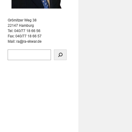
Grömitzer Weg 38
22147 Hamburg
Tel: 040/77 18 66 56
Fax: 040/77 18 66 57
Mail: ra@ra-skwar.de