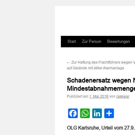
Zum
Start
Zur Person
Bewertungen
Inhalt
←
Zur Haftung des Frachtführers wegen
springen
auf Gelände mit stiller Alarmanlage
Schadenersatz wegen N
Mindestabnahmemenge
Publiziert am
von
1. Mai 2016
raskwar
Facebook
WhatsApp
LinkedI
Teile
OLG Karlsruhe, Urteil vom 27.9