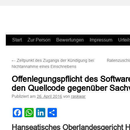
Zum
Start
Zur Person
Bewertungen
Impressum
Urteil
Inhalt
←
Zeitpunkt des Zugangs der Kündigung bei
Ratenzuschl
springen
Nichtannahme eines Einschreibens
Offenlegungspflicht des Software
den Quellcode gegenüber Sach
Publiziert am
von
26. April 2016
raskwar
Facebook
WhatsApp
LinkedIn
Teilen
Hanseatisches Oberlandesgericht H