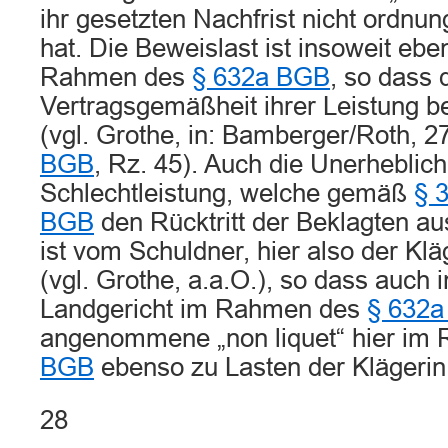
ihr gesetzten Nachfrist nicht ordn
hat. Die Beweislast ist insoweit eben
Rahmen des
§ 632a BGB
, so dass 
Vertragsgemäßheit ihrer Leistung b
(vgl. Grothe, in: Bamberger/Roth, 2
BGB
, Rz. 45). Auch die Unerheblich
Schlechtleistung, welche gemäß
§ 
BGB
den Rücktritt der Beklagten a
ist vom Schuldner, hier also der Kl
(vgl. Grothe, a.a.O.), so dass auch
Landgericht im Rahmen des
§ 632
angenommene „non liquet“ hier i
BGB
ebenso zu Lasten der Klägerin 
28