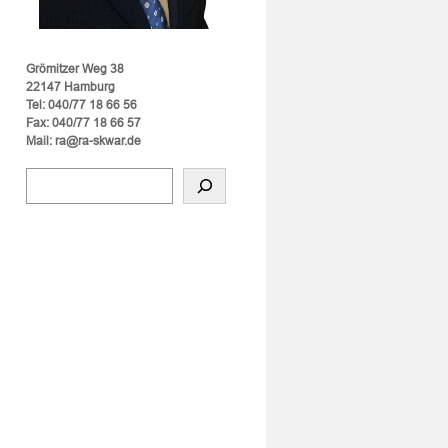
Grömitzer Weg 38
22147 Hamburg
Tel: 040/77 18 66 56
Fax: 040/77 18 66 57
Mail: ra@ra-skwar.de