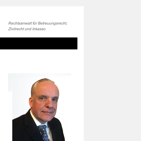
Rechtsanwalt für Betreuungsrecht,
Zivilrecht und Inkasso