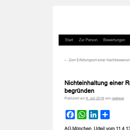
Zum
Start
Zur Person
Bewertungen
Inhalt
←
Zum Erfüllungsort einer Nachbesseru
springen
Nichteinhaltung einer 
begründen
Publiziert am
von
9. Juli 2016
raskwar
Facebook
WhatsApp
LinkedI
Teile
AG München, Urteil vom 11.4.1