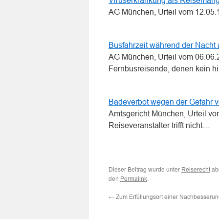
Viruserkrankung als Reisemang
AG München, Urteil vom 12.05.
Busfahrzeit während der Nacht
AG München, Urteil vom 06.06.2
Fernbusreisende, denen kein h
Badeverbot wegen der Gefahr vo
Amtsgericht München, Urteil vo
Reiseveranstalter trifft nicht…
Dieser Beitrag wurde unter
ab
Reiserecht
den
.
Permalink
←
Zum Erfüllungsort einer Nachbesseru