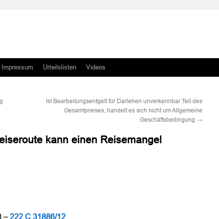
Impressum
Urteilslisten
Videos
ng
Ist Bearbeitungsentgelt für Darlehen unverkennbar Teil des
Gesamtpreises, handelt es sich nicht um Allgemeine
Geschäftsbedingung
→
Reiseroute kann einen Reisemangel
n
n
3 –
222 C 31886/12