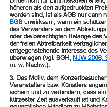
Dritte nicht für Eintrittskarten erteilt
höheren als den aufgedruckten Pre
worden sind, ist als AGB nur dann 
BGB
unwirksam, wenn ein schützen
des Verwenders an dem Abtretungsv
oder die berechtigten Belange des 
der freien Abtretbarkeit vertraglich
entgegenstehende Interesse des V
überwiegen (vgl. BGH,
NJW 2006, 
m. w. Nachw.).
3. Das Motiv, dem Konzertbesucher 
Veranstalters bzw. Künstlers ange
sichern und zu verhindern, dass ein
kürzester Zeit ausverkauft ist und 
gewerblichen Händlern zu Höchstpr