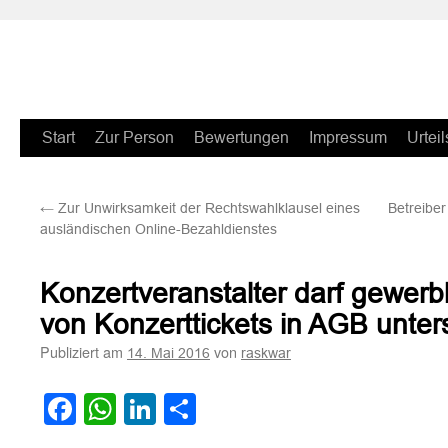
Zum
Start
Zur Person
Bewertungen
Impressum
Urteil
Inhalt
←
Zur Unwirksamkeit der Rechtswahlklausel eines
Betreiber
springen
ausländischen Online-Bezahldienstes
Konzertveranstalter darf gewerb
von Konzerttickets in AGB unte
Publiziert am
von
14. Mai 2016
raskwar
Facebook
WhatsApp
LinkedIn
Teilen