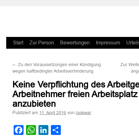
Zum
Start
Zur Person
Bewertungen
Impressum
Urteil
Inhalt
←
Zu den Voraussetzungen einer Kündigung
Zur Weite
springen
wegen haftbedingter Arbeitsverhinderung
ang
Keine Verpflichtung des Arbeitg
Arbeitnehmer freien Arbeitsplat
anzubieten
Publiziert am
von
11. April 2016
raskwar
Facebook
WhatsApp
LinkedIn
Teilen