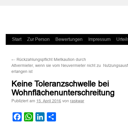
Zum
Start
Zur Person
Bewertungen
Impressum
Urteil
Inhalt
←
Rückzahlungspflicht Mietkaution durch
springen
Altvermieter, wenn sie vom Neuvermieter nicht zu
Nutzungsausf
erlangen ist
Keine Toleranzschwelle bei
Wohnflächenunterschreitung
Publiziert am
von
15. April 2016
raskwar
Facebook
WhatsApp
LinkedIn
Teilen