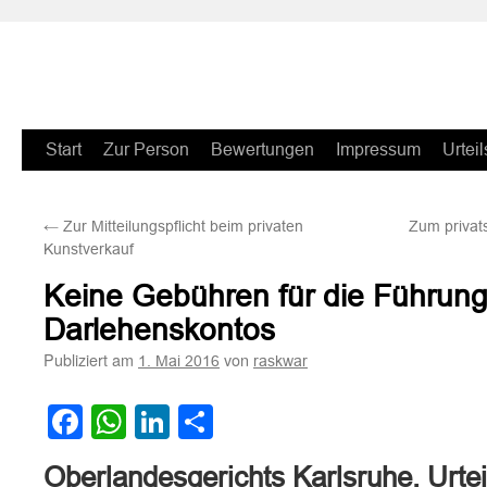
Zum
Start
Zur Person
Bewertungen
Impressum
Urteil
Inhalt
←
Zur Mitteilungspflicht beim privaten
Zum privat
springen
Kunstverkauf
Keine Gebühren für die Führung
Darlehenskontos
Publiziert am
von
1. Mai 2016
raskwar
Facebook
WhatsApp
LinkedIn
Teilen
Oberlandesgerichts Karlsruhe, Urte