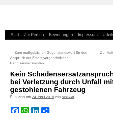
Zum
Start
Zur Person
Bewertungen
Impressum
Urteil
Inhalt
←
Zum maßgeblichen Gegenstandswert für den
Zur Haf
springen
Anspruch auf Ersatz vorgerichtlicher
Rechtsanwaltskosten
Kein Schadensersatzanspruch 
bei Verletzung durch Unfall m
gestohlenen Fahrzeug
Publiziert am
von
24. April 2018
raskwar
Facebook
WhatsApp
LinkedIn
Teilen