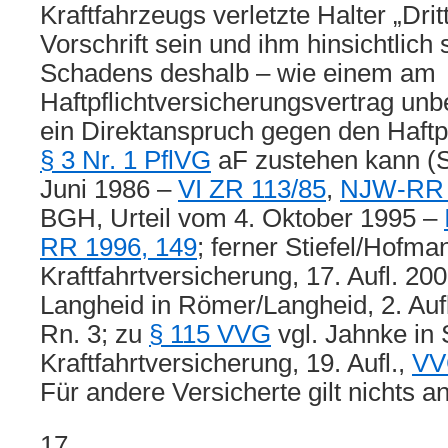
Kraftfahrzeugs verletzte Halter „Drit
Vorschrift sein und ihm hinsichtlich
Schadens deshalb – wie einem am
Haftpflichtversicherungsvertrag unbe
ein Direktanspruch gegen den Haftpf
§ 3 Nr. 1 PflVG
aF zustehen kann (S
Juni 1986 –
VI ZR 113/85
,
NJW-RR 
BGH, Urteil vom 4. Oktober 1995 –
RR 1996, 149
; ferner Stiefel/Hofma
Kraftfahrtversicherung, 17. Aufl. 20
Langheid in Römer/Langheid, 2. Auf
Rn. 3; zu
§ 115 VVG
vgl. Jahnke in S
Kraftfahrtversicherung, 19. Aufl.,
VV
Für andere Versicherte gilt nichts a
17