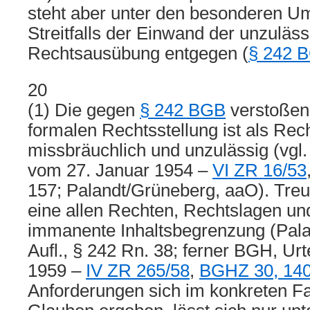
steht aber unter den besonderen U
Streitfalls der Einwand der unzuläs
Rechtsausübung entgegen (
§ 242 
20
(1) Die gegen
§ 242 BGB
verstoßen
formalen Rechtsstellung ist als Rec
missbräuchlich und unzulässig (vgl.
vom 27. Januar 1954 –
VI ZR 16/53
157; Palandt/Grüneberg, aaO). Treu
eine allen Rechten, Rechtslagen u
immanente Inhaltsbegrenzung (Pala
Aufl., § 242 Rn. 38; ferner BGH, Urt
1959 –
IV ZR 265/58
,
BGHZ 30, 14
Anforderungen sich im konkreten Fa