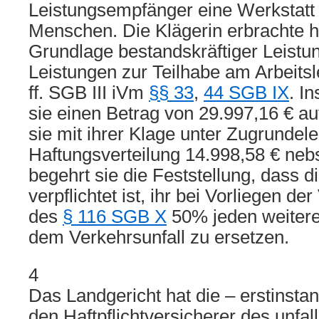
Leistungsempfänger eine Werkstatt 
Menschen. Die Klägerin erbrachte hi
Grundlage bestandskräftiger Leist
Leistungen zur Teilhabe am Arbeit
ff. SGB III iVm
§§ 33
,
44 SGB IX
. I
sie einen Betrag von 29.997,16 € au
sie mit ihrer Klage unter Zugrundele
Haftungsverteilung 14.998,58 € neb
begehrt sie die Feststellung, dass d
verpflichtet ist, ihr bei Vorliegen d
des
§ 116 SGB X
50% jeden weiter
dem Verkehrsunfall zu ersetzen.
4
Das Landgericht hat die – erstinsta
den Haftpflichtversicherer des unfal