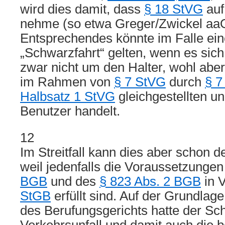
wird dies damit, dass
§ 18 StVG
au
nehme (so etwa Greger/Zwickel aa
Entsprechendes könnte im Falle ei
„Schwarzfahrt“ gelten, wenn es sic
zwar nicht um den Halter, wohl abe
im Rahmen von
§ 7 StVG
durch
§ 7
Halbsatz 1 StVG
gleichgestellten u
Benutzer handelt.
12
Im Streitfall kann dies aber schon d
weil jedenfalls die Voraussetzunge
BGB
und des
§ 823 Abs. 2 BGB
in 
StGB
erfüllt sind. Auf der Grundlag
des Berufungsgerichts hatte der Sc