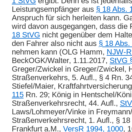
1 StVG
ergibt. Denn es ist jedenfalls
Leistungsempfänger aus
§ 18 Abs. 
Anspruch für sich herleiten kann. 
wird davon ausgegangen, dass die 
18 StVG
nicht gegenüber dem Halter
den Fahrer also nicht aus
§ 18 Abs.
nehmen kann (OLG Hamm,
NJW-RR
BeckOGK/Walter, 1.11.2017,
StVG 
Greger/Zwickel in Greger/Zwickel, 
Straßenverkehrs, 5. Aufl., § 4 Rn. 3
Stiefel/Maier, Kraftfahrtversicherung
115
Rn. 29; König in Hentschel/Kön
Straßenverkehrsrecht, 44. Aufl.,
StV
Laws/Lohmeyer/Vinke in Freymann/W
Straßenverkehrsrecht, 1. Aufl., § 1
Frankfurt a.M.,
VersR 1994, 1000
, 