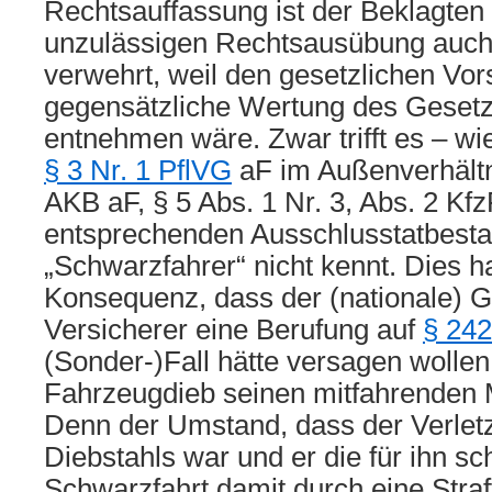
Rechtsauffassung ist der Beklagten
unzulässigen Rechtsausübung auch 
verwehrt, weil den gesetzlichen Vors
gegensätzliche Wertung des Geset
entnehmen wäre. Zwar trifft es – wi
§ 3 Nr. 1 PflVG
aF im Außenverhältn
AKB aF, § 5 Abs. 1 Nr. 3, Abs. 2 Kf
entsprechenden Ausschlusstatbesta
„Schwarzfahrer“ nicht kennt. Dies ha
Konsequenz, dass der (nationale) 
Versicherer eine Berufung auf
§ 24
(Sonder-)Fall hätte versagen wollen
Fahrzeugdieb seinen mitfahrenden Mi
Denn der Umstand, dass der Verletz
Diebstahls war und er die für ihn s
Schwarzfahrt damit durch eine Straft