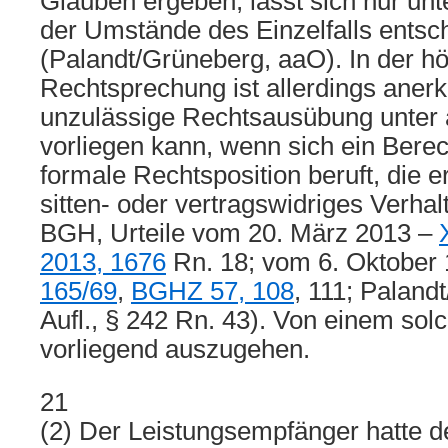
Glauben ergeben, lässt sich nur unt
der Umstände des Einzelfalls entsc
(Palandt/Grüneberg, aaO). In der hö
Rechtsprechung ist allerdings anerk
unzulässige Rechtsausübung unter
vorliegen kann, wenn sich ein Berech
formale Rechtsposition beruft, die e
sitten- oder vertragswidriges Verhalt
BGH, Urteile vom 20. März 2013 –
2013, 1676
Rn. 18; vom 6. Oktober
165/69
,
BGHZ 57, 108
, 111; Paland
Aufl., § 242 Rn. 43). Von einem solc
vorliegend auszugehen.
21
(2) Der Leistungsempfänger hatte de