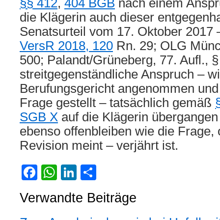
§§ 412
,
404 BGB
nach einem Anspr
die Klägerin auch dieser entgegenha
Senatsurteil vom 17. Oktober 2017
VersR 2018, 120
Rn. 29; OLG Mün
500; Palandt/Grüneberg, 77. Aufl., §
streitgegenständliche Anspruch – w
Berufungsgericht angenommen und v
Frage gestellt – tatsächlich gemäß
SGB X
auf die Klägerin übergangen 
ebenso offenbleiben wie die Frage, 
Revision meint – verjährt ist.
Facebook
WhatsApp
LinkedIn
Teilen
Verwandte Beiträge