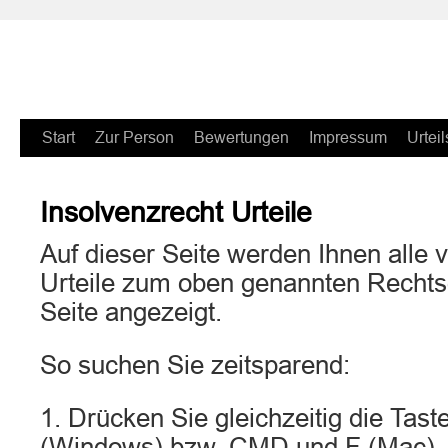
Zum
Start
Zur Person
Bewertungen
Impressum
Urteil
Inhalt
Insolvenzrecht Urteile
springen
Auf dieser Seite werden Ihnen alle v
Urteile zum oben genannten Rechtsg
Seite angezeigt.
So suchen Sie zeitsparend:
1. Drücken Sie gleichzeitig die Ta
(Windows) bzw. CMD und F (Mac).