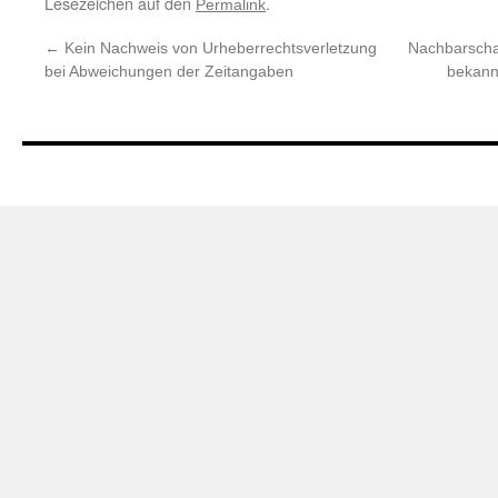
Lesezeichen auf den
.
Permalink
←
Kein Nachweis von Urheberrechtsverletzung
Nachbarscha
bei Abweichungen der Zeitangaben
bekannt