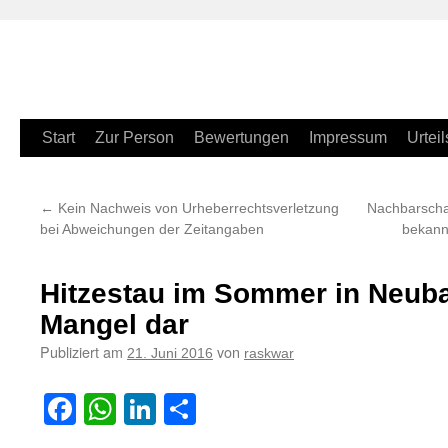
Zum
Start
Zur Person
Bewertungen
Impressum
Urteil
Inhalt
←
Kein Nachweis von Urheberrechtsverletzung
Nachbarscha
springen
bei Abweichungen der Zeitangaben
bekannt
Hitzestau im Sommer in Neub
Mangel dar
Publiziert am
von
21. Juni 2016
raskwar
Facebook
WhatsApp
LinkedIn
Teilen