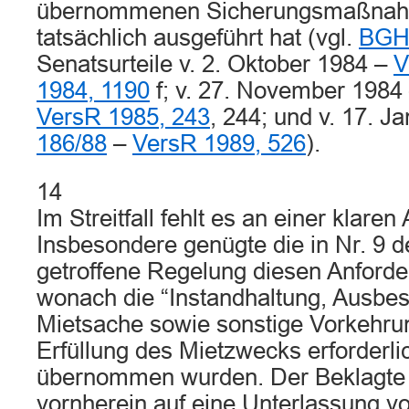
übernommenen Sicherungsmaßnah
tatsächlich ausgeführt hat (vgl.
BGHZ
Senatsurteile v. 2. Oktober 1984 –
V
1984, 1190
f; v. 27. November 1984
VersR 1985, 243
, 244; und v. 17. J
186/88
–
VersR 1989, 526
).
14
Im Streitfall fehlt es an einer klare
Insbesondere genügte die in Nr. 9 d
getroffene Regelung diesen Anforde
wonach die “Instandhaltung, Ausbe
Mietsache sowie sonstige Vorkehrun
Erfüllung des Mietzwecks erforderli
übernommen wurden. Der Beklagte 
vornherein auf eine Unterlassung v