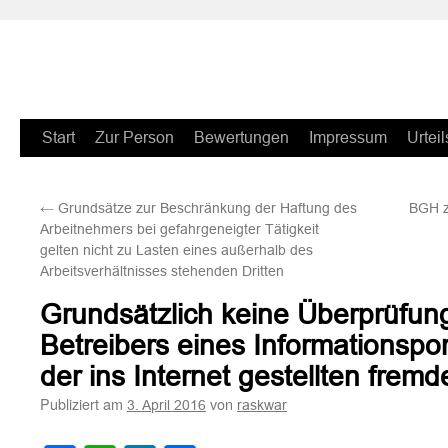
Zum
Start
Zur Person
Bewertungen
Impressum
Urteil
Inhalt
←
Grundsätze zur Beschränkung der Haftung des
BGH z
springen
Arbeitnehmers bei gefahrgeneigter Tätigkeit
gelten nicht zu Lasten eines außerhalb des
Arbeitsverhältnisses stehenden Dritten
Grundsätzlich keine Überprüfung
Betreibers eines Informationsport
der ins Internet gestellten frem
Publiziert am
von
3. April 2016
raskwar