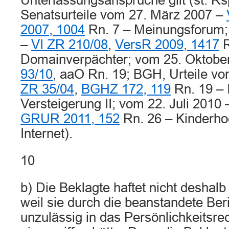
Unterlassungsansprüche gilt (st. Rsp
Senatsurteile vom 27. März 2007 –
2007, 1004
Rn. 7 – Meinungsforum;
–
VI ZR 210/08
,
VersR 2009, 1417
R
Domainverpächter; vom 25. Oktobe
93/10
, aaO Rn. 19; BGH, Urteile vo
ZR 35/04
,
BGHZ 172, 119
Rn. 19 – I
Versteigerung II; vom 22. Juli 2010
GRUR 2011, 152
Rn. 26 – Kinderho
Internet).
10
b) Die Beklagte haftet nicht deshalb
weil sie durch die beanstandete Beri
unzulässig in das Persönlichkeitsre