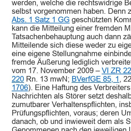
werden, welche die rechtswidrige Be
selbst vorgenommen haben. Denn 
Abs. 1 Satz 1 GG
geschützten Komm
kann die Mitteilung einer fremden 
Tatsachenbehauptung auch dann zä
Mitteilende sich diese weder zu eig
eine eigene Stellungnahme einbinde
fremde Äußerung lediglich verbreitet
vom 17. November 2009 –
VI ZR 22
220
Rn. 13 mwN;
BVerfGE 85, 1
, 2
1706
). Eine Haftung des Verbreiter
Nachrichten als Störer setzt deshal
zumutbarer Verhaltenspflichten, in
Prüfungspflichten, voraus; deren U
danach, ob und inwieweit dem als S
Genommenen nach den jeweiligen 