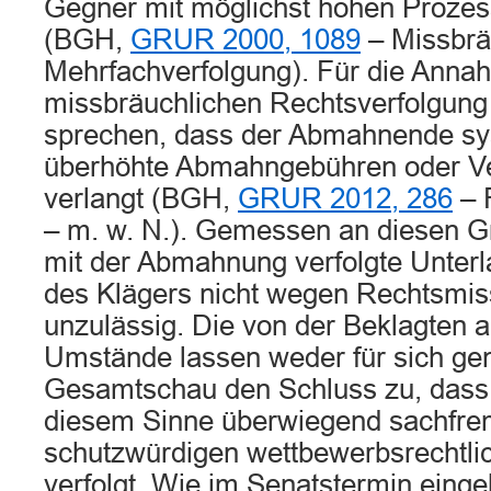
Gegner mit möglichst hohen Prozes
(BGH,
GRUR 2000, 1089
– Missbrä
Mehrfachverfolgung). Für die Anna
missbräuchlichen Rechtsverfolgung
sprechen, dass der Abmahnende sy
überhöhte Abmahngebühren oder Ve
verlangt (BGH,
GRUR 2012, 286
– 
– m. w. N.). Gemessen an diesen G
mit der Abmahnung verfolgte Unter
des Klägers nicht wegen Rechtsmi
unzulässig. Die von der Beklagten a
Umstände lassen weder für sich g
Gesamtschau den Schluss zu, dass 
diesem Sinne überwiegend sachfrem
schutzwürdigen wettbewerbsrechtli
verfolgt. Wie im Senatstermin einge