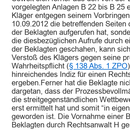
vorgelegten Anlagen B 22 bis B 25 e
Kläger entgegen seinem Vorbringen
10.09.2012 die betreffenden Seiten d
der Beklagten aufgerufen hat, sond
die diesbezüglichen Aufrufe durch e
der Beklagten geschahen, kann sich 
Verstoß des Klägers gegen seine p
Wahrheitspflicht (
§ 138 Abs. 1 ZPO
hinreichendes Indiz für einen Rech
ergeben.Ferner hat die Beklagte nich
dargetan, dass der Prozessbevollmä
die streitgegenständlichen Wettbew
erst ermittelt hat und somit “in eigen
geworden ist. Die Vornahme einer B
Beklagten durch Rechtsanwalt H gen