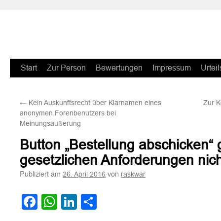
Zum
Start
Zur Person
Bewertungen
Impressum
Urteil
Inhalt
←
Kein Auskunftsrecht über Klarnamen eines
Zur K
springen
anonymen Forenbenutzers bei
Meinungsäußerung
Button „Bestellung abschicken“
gesetzlichen Anforderungen nich
Publiziert am
von
26. April 2016
raskwar
Facebook
WhatsApp
LinkedIn
Teilen