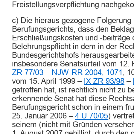
Freistellungsverpflichtung nachge
c) Die hieraus gezogene Folgerung
Berufungsgerichts, dass den Beklagt
Erschließungskosten und -beiträge 
Belehrungspflicht in dem in der Re
Bundesgerichtshofs herausgearbeite
insbesondere Senatsurteil vom 12.
ZR 77/03
–
NJW-RR 2004, 1071
, 1
vom 15. April 1999 –
IX ZR 93/98
–
getroffen hat, ist rechtlich nicht zu
erkennende Senat hat diese Rechtsa
Berufungsgericht schon in einem fr
25. Januar 2006 –
4 U 70/05
) vertre
seinem (nicht mit Gründen versehe
1. August 2007 gebilligt, durch den 