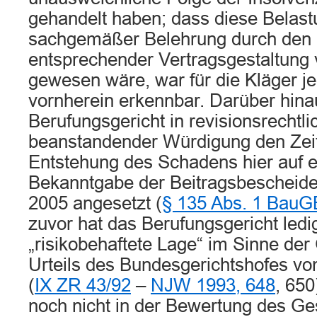
gehandelt haben; dass diese Belast
sachgemäßer Belehrung durch den 
entsprechender Vertragsgestaltung
gewesen wäre, war für die Kläger je
vornherein erkennbar. Darüber hina
Berufungsgericht in revisionsrechtli
beanstandender Würdigung den Zeit
Entstehung des Schadens hier auf 
Bekanntgabe der Beitragsbescheid
2005 angesetzt (
§ 135 Abs. 1 BauG
zuvor hat das Berufungsgericht ledig
„risikobehaftete Lage“ im Sinne de
Urteils des Bundesgerichtshofes v
(
IX ZR 43/92
–
NJW 1993, 648
, 650
noch nicht in der Bewertung des 