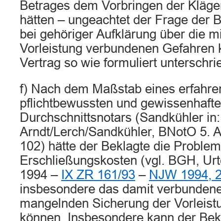
Betrages dem Vorbringen der Kläger g
hätten – ungeachtet der Frage der B
bei gehöriger Aufklärung über die m
Vorleistung verbundenen Gefahren k
Vertrag so wie formuliert unterschri
f) Nach dem Maßstab eines erfahre
pflichtbewussten und gewissenhaft
Durchschnittsnotars (Sandkühler in:
Arndt/Lerch/Sandkühler, BNotO 5. Au
102) hätte der Beklagte die Problem
Erschließungskosten (vgl. BGH, Urte
1994 –
IX ZR 161/93
–
NJW 1994, 
insbesondere das damit verbundene
mangelnden Sicherung der Vorleist
können. Insbesondere kann der Bekl