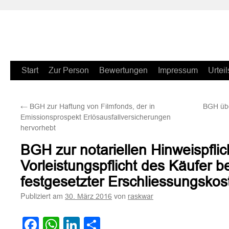
Zum
Start
Zur Person
Bewertungen
Impressum
Urteil
Inhalt
←
BGH zur Haftung von Filmfonds, der in
BGH übe
springen
Emissionsprospekt Erlösausfallversicherungen
hervorhebt
BGH zur notariellen Hinweispfli
Vorleistungspflicht des Käufer b
festgesetzter Erschliessungskos
Publiziert am
von
30. März 2016
raskwar
Facebook
WhatsApp
LinkedIn
Teilen