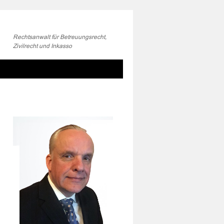
Rechtsanwalt für Betreuungsrecht,
Zivilrecht und Inkasso