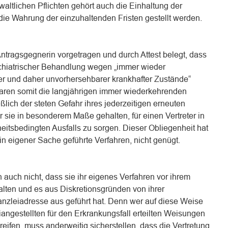
waltlichen Pflichten gehört auch die Einhaltung der
die Wahrung der einzuhaltenden Fristen gestellt werden.
 Antragsgegnerin vorgetragen und durch Attest belegt, dass
sychiatrischer Behandlung wegen „immer wieder
lter und daher unvorhersehbarer krankhafter Zustände“
aren somit die langjährigen immer wiederkehrenden
lich der steten Gefahr ihres jederzeitigen erneuten
 sie in besonderem Maße gehalten, für einen Vertreter in
eitsbedingten Ausfalls zu sorgen. Dieser Obliegenheit hat
 in eigener Sache geführte Verfahren, nicht genügt.
 auch nicht, dass sie ihr eigenes Verfahren vor ihrem
lten und es aus Diskretionsgründen von ihrer
anzleiadresse aus geführt hat. Denn wer auf diese Weise
iangestellten für den Erkrankungsfall erteilten Weisungen
reifen, muss anderweitig sicherstellen, dass die Vertretung