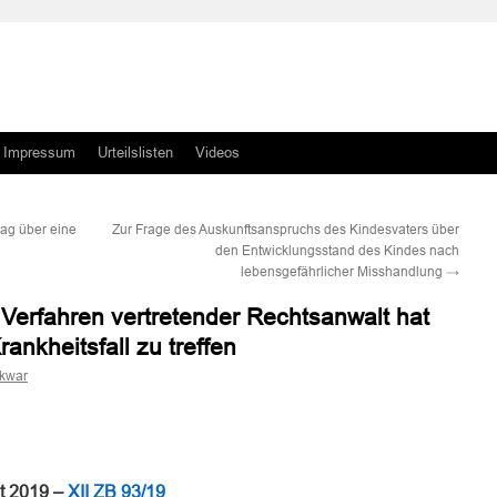
Impressum
Urteilslisten
Videos
ag über eine
Zur Frage des Auskunftsanspruchs des Kindesvaters über
den Entwicklungsstand des Kindes nach
lebensgefährlicher Misshandlung
→
 Verfahren vertretender Rechtsanwalt hat
ankheitsfall zu treffen
skwar
n
n
t 2019 –
XII ZB 93/19