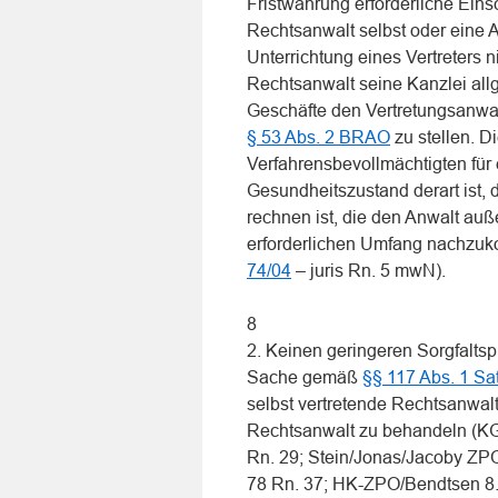
Fristwahrung erforderliche Eins
Rechtsanwalt selbst oder eine 
Unterrichtung eines Vertreters n
Rechtsanwalt seine Kanzlei al
Geschäfte den Vertretungsanwalt
§ 53 Abs. 2 BRAO
zu stellen. Di
Verfahrensbevollmächtigten für e
Gesundheitszustand derart ist, 
rechnen ist, die den Anwalt auß
erforderlichen Umfang nachzu
74/04
– juris Rn. 5 mwN).
8
2. Keinen geringeren Sorgfaltspl
Sache gemäß
§§ 117 Abs. 1 S
selbst vertretende Rechtsanwalt 
Rechtsanwalt zu behandeln (K
Rn. 29; Stein/Jonas/Jacoby ZPO 
78 Rn. 37; HK-ZPO/Bendtsen 8. 