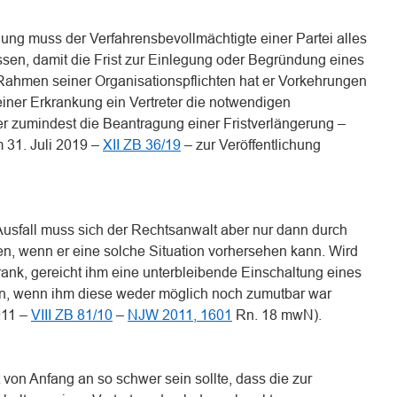
ung muss der Verfahrensbevollmächtigte einer Partei alles
sen, damit die Frist zur Einlegung oder Begründung eines
 Rahmen seiner Organisationspflichten hat er Vorkehrungen
seiner Erkrankung ein Vertreter die notwendigen
r zumindest die Beantragung einer Fristverlängerung –
 31. Juli 2019 –
XII ZB 36/19
– zur Veröffentlichung
Ausfall muss sich der Rechtsanwalt aber nur dann durch
, wenn er eine solche Situation vorhersehen kann. Wird
nk, gereicht ihm eine unterbleibende Einschaltung eines
en, wenn ihm diese weder möglich noch zumutbar war
011 –
VIII ZB 81/10
–
NJW 2011, 1601
Rn. 18 mwN).
 von Anfang an so schwer sein sollte, dass die zur