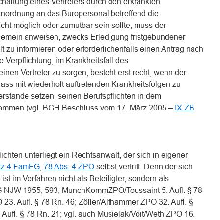
chaltung eines Vertreters durch den erkrankten
Anordnung an das Büropersonal betreffend die
icht möglich oder zumutbar sein sollte, muss der
lgemein anweisen, zwecks Erledigung fristgebundener
 zu informieren oder erforderlichenfalls einen Antrag nach
e Verpflichtung, im Krankheitsfall des
inen Vertreter zu sorgen, besteht erst recht, wenn der
dass mit wiederholt auftretenden Krankheitsfolgen zu
erstande setzen, seinen Berufspflichten in dem
kommen (vgl. BGH Beschluss vom 17. März 2005 –
IX ZB
ichten unterliegt ein Rechtsanwalt, der sich in eigener
atz 4 FamFG
,
78 Abs. 4 ZPO
selbst vertritt. Denn der sich
ist im Verfahren nicht als Beteiligter, sondern als
G NJW 1955, 593; MünchKommZPO/Toussaint 5. Aufl. § 78
23. Aufl. § 78 Rn. 46; Zöller/Althammer ZPO 32. Aufl. §
Aufl. § 78 Rn. 21; vgl. auch Musielak/Voit/Weth ZPO 16.