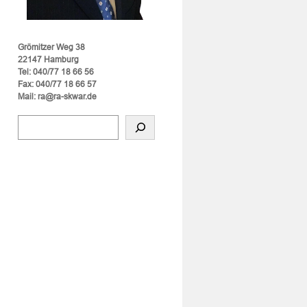
Grömitzer Weg 38
22147 Hamburg
Tel: 040/77 18 66 56
Fax: 040/77 18 66 57
Mail: ra@ra-skwar.de