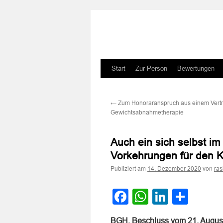
Zum
Start
Zur Person
Bewertungen
Inhalt
←
Zum Honoraranspruch aus einem Vertr
springen
Gewichtsabnahmetherapie
Auch ein sich selbst im
Vorkehrungen für den Kr
Publiziert am
von
14. Dezember 2020
ra
Facebook
WhatsApp
LinkedI
Teile
BGH, Beschluss vom 21. Augus