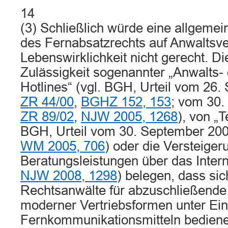
14
(3) Schließlich würde eine allgeme
des Fernabsatzrechts auf Anwaltsve
Lebenswirklichkeit nicht gerecht. D
Zulässigkeit sogenannter „Anwalts- 
Hotlines“ (vgl. BGH, Urteil vom 26
ZR 44/00
,
BGHZ 152, 153
; vom 30
ZR 89/02
,
NJW 2005, 1268
), von „T
BGH, Urteil vom 30. September 20
WM 2005, 706
) oder die Versteiger
Beratungsleistungen über das Intern
NJW 2008, 1298
) belegen, dass si
Rechtsanwälte für abzuschließende
moderner Vertriebsformen unter Ein
Fernkommunikationsmitteln bediene