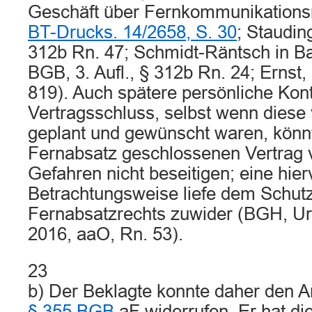
Geschäft über Fernkommunikationsmi
BT-Drucks. 14/2658, S. 30
; Staudin
312b Rn. 47; Schmidt-Räntsch in B
BGB, 3. Aufl., § 312b Rn. 24; Ernst
819). Auch spätere persönliche Ko
Vertragsschluss, selbst wenn diese
geplant und gewünscht waren, könn
Fernabsatz geschlossenen Vertrag
Gefahren nicht beseitigen; eine hi
Betrachtungsweise liefe dem Schu
Fernabsatzrechts zuwider (BGH, Urte
2016, aaO, Rn. 53).
23
b) Der Beklagte konnte daher den A
§ 355 BGB
aF widerrufen. Er hat di