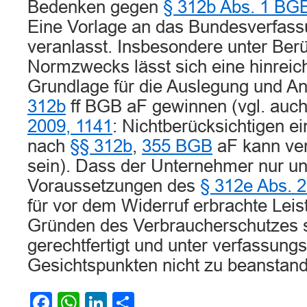
Bedenken gegen
§ 312b Abs. 1 BG
Eine Vorlage an das Bundesverfassu
veranlasst. Insbesondere unter Ber
Normzwecks lässt sich eine hinreic
Grundlage für die Auslegung und 
312b
ff BGB aF gewinnen (vgl. auc
2009, 1141
: Nichtberücksichtigen e
nach
§§ 312b
,
355 BGB
aF kann ver
sein). Dass der Unternehmer nur un
Voraussetzungen des
§ 312e Abs. 
für vor dem Widerruf erbrachte Leist
Gründen des Verbraucherschutzes 
gerechtfertigt und unter verfassungs
Gesichtspunkten nicht zu beanstan
Facebook
WhatsApp
LinkedIn
Teilen