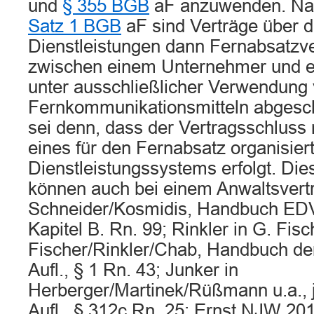
und
§ 355 BGB
aF anzuwenden. N
Satz 1 BGB
aF sind Verträge über d
Dienstleistungen dann Fernabsatzve
zwischen einem Unternehmer und 
unter ausschließlicher Verwendung
Fernkommunikationsmitteln abgesc
sei denn, dass der Vertragsschluss
eines für den Fernabsatz organisier
Dienstleistungssystems erfolgt. Di
können auch bei einem Anwaltsvertrag
Schneider/Kosmidis, Handbuch EDV-
Kapitel B. Rn. 99; Rinkler in G. Fisch
Fischer/Rinkler/Chab, Handbuch der
Aufl., § 1 Rn. 43; Junker in
Herberger/Martinek/Rüßmann u.a., 
Aufl., § 312c Rn. 25; Ernst NJW 201