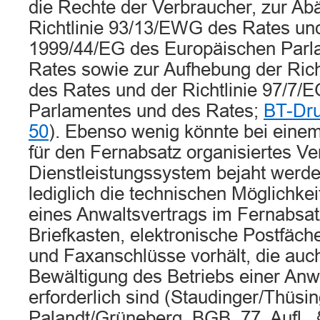
die Rechte der Verbraucher, zur Ab
Richtlinie 93/13/EWG des Rates und 
1999/44/EG des Europäischen Parl
Rates sowie zur Aufhebung der Ric
des Rates und der Richtlinie 97/7/
Parlamentes und des Rates;
BT-Dru
50
). Ebenso wenig könnte bei eine
für den Fernabsatz organisiertes Ver
Dienstleistungssystem bejaht werde
lediglich die technischen Möglichk
eines Anwaltsvertrags im Fernabsat
Briefkasten, elektronische Postfäch
und Faxanschlüsse vorhält, die auc
Bewältigung des Betriebs einer Anw
erforderlich sind (Staudinger/Thüsi
Palandt/Grüneberg, BGB, 77. Aufl., 