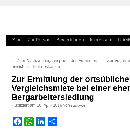
Zum
Start
Zur Person
Bewertungen
Impressum
Urteil
Inhalt
←
Zum Nachzahlungsanspruch des Vermieters
Zur Verjähr
springen
hinsichtlich Betriebskosten
Zur Ermittlung der ortsüblich
Vergleichsmiete bei einer ehe
Bergarbeitersiedlung
Publiziert am
von
18. April 2016
raskwar
Facebook
WhatsApp
LinkedIn
Teilen