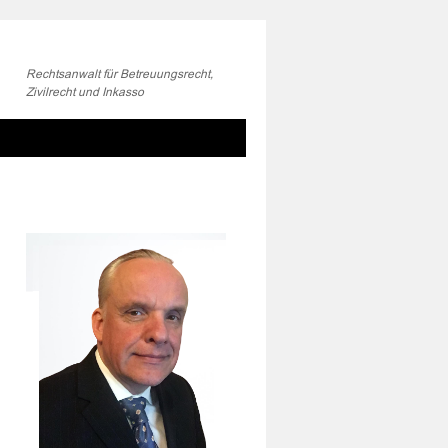
Rechtsanwalt für Betreuungsrecht,
Zivilrecht und Inkasso