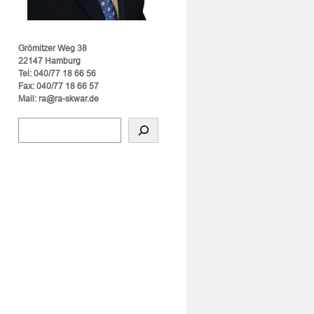
Grömitzer Weg 38
22147 Hamburg
Tel: 040/77 18 66 56
Fax: 040/77 18 66 57
Mail: ra@ra-skwar.de