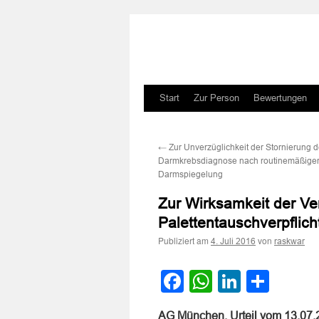
Zum
Start
Zur Person
Bewertungen
Inhalt
←
Zur Unverzüglichkeit der Stornierung d
springen
Darmkrebsdiagnose nach routinemäßige
Darmspiegelung
Zur Wirksamkeit der Ve
Palettentauschverpflic
Publiziert am
von
4. Juli 2016
raskwar
Facebook
WhatsApp
LinkedI
Teile
AG München, Urteil vom 13.07