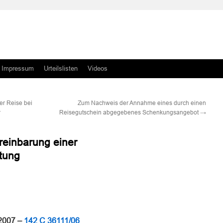
Impressum
Urteilslisten
Videos
er Reise bei
Zum Nachweis der Annahme eines durch einen
r
Reisegutschein abgegebenes Schenkungsangebot
→
reinbarung einer
htung
n
n
.2007 –
142 C 36111/06