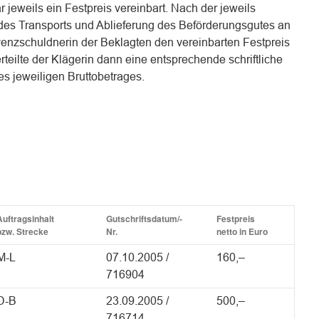
 jeweils ein Festpreis vereinbart. Nach der jeweils
s Transports und Ablieferung des Beförderungsgutes an
venzschuldnerin der Beklagten den vereinbarten Festpreis
teilte der Klägerin dann eine entsprechende schriftliche
es jeweiligen Bruttobetrages.
Auftragsinhalt
Gutschriftsdatum/-
Festpreis
bzw. Strecke
Nr.
netto in Euro
M-L
07.10.2005 /
160,–
716904
D-B
23.09.2005 /
500,–
716714