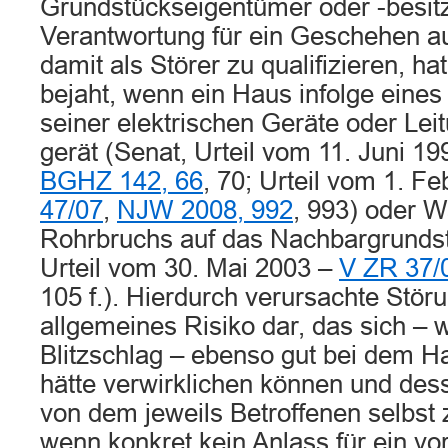
Grundstückseigentümer oder -besitz
Verantwortung für ein Geschehen au
damit als Störer zu qualifizieren, h
bejaht, wenn ein Haus infolge eines
seiner elektrischen Geräte oder Lei
gerät (Senat, Urteil vom 11. Juni 1
BGHZ 142, 66
, 70; Urteil vom 1. F
47/07
,
NJW 2008, 992
, 993) oder W
Rohrbruchs auf das Nachbargrundst
Urteil vom 30. Mai 2003 –
V ZR 37/
105 f.). Hierdurch verursachte Störu
allgemeines Risiko dar, das sich – 
Blitzschlag – ebenso gut bei dem 
hätte verwirklichen können und de
von dem jeweils Betroffenen selbst 
wenn konkret kein Anlass für ein v