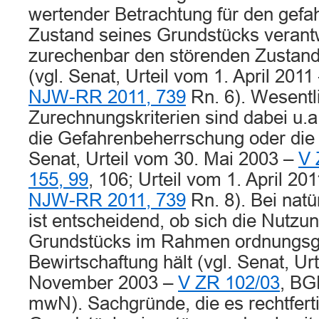
wertender Betrachtung für den gefa
Zustand seines Grundstücks verantwo
zurechenbar den störenden Zustand 
(vgl. Senat, Urteil vom 1. April 2011
NJW-RR 2011, 739
Rn. 6). Wesentl
Zurechnungskriterien sind dabei u.a
die Gefahrenbeherrschung oder die V
Senat, Urteil vom 30. Mai 2003 –
V 
155, 99
, 106; Urteil vom 1. April 20
NJW-RR 2011, 739
Rn. 8). Bei nat
ist entscheidend, ob sich die Nutzu
Grundstücks im Rahmen ordnungs
Bewirtschaftung hält (vgl. Senat, Ur
November 2003 –
V ZR 102/03
, BG
mwN). Sachgründe, die es rechtfert