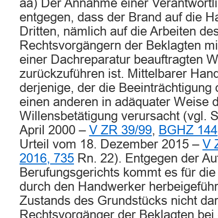
aa) Der Annahme einer Verantwortlic
entgegen, dass der Brand auf die H
Dritten, nämlich auf die Arbeiten de
Rechtsvorgängern der Beklagten m
einer Dachreparatur beauftragten 
zurückzuführen ist. Mittelbarer Hand
derjenige, der die Beeinträchtigun
einen anderen in adäquater Weise d
Willensbetätigung verursacht (vgl. S
April 2000 –
V ZR 39/99
,
BGHZ 144
Urteil vom 18. Dezember 2015 –
V 
2016, 735
Rn. 22). Entgegen der Au
Berufungsgerichts kommt es für di
durch den Handwerker herbeigeführt
Zustands des Grundstücks nicht dar
Rechtsvorgänger der Beklagten bei