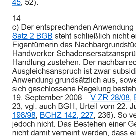
45
, 52).
14
c) Der entsprechenden Anwendung
Satz 2 BGB
steht schließlich nicht 
Eigentümerin des Nachbargrundstü
Handwerker Schadensersatzansprüc
Handlung zustehen. Der nachbarrec
Ausgleichsanspruch ist zwar subsidi
Anwendung grundsätzlich aus, sowei
sich geschlossene Regelung besteht
19. September 2008 –
V ZR 28/08
,
23; vgl. auch BGH, Urteil vom 22. J
198/98
,
BGHZ 142, 227
, 236). So ve
jedoch nicht. Das Bestehen einer G
nicht damit verneint werden, dass e