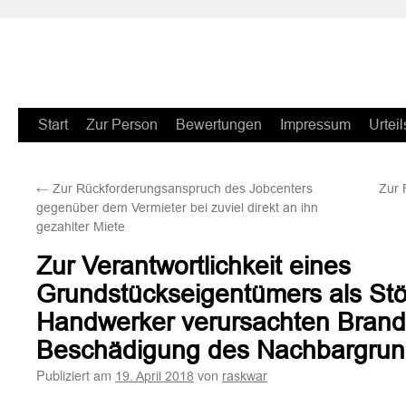
Zum
Start
Zur Person
Bewertungen
Impressum
Urteil
Inhalt
←
Zur Rückforderungsanspruch des Jobcenters
Zur 
springen
gegenüber dem Vermieter bei zuviel direkt an ihn
gezahlter Miete
Zur Verantwortlichkeit eines
Grundstückseigentümers als Stö
Handwerker verursachten Brand
Beschädigung des Nachbargrun
Publiziert am
von
19. April 2018
raskwar