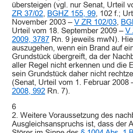
übersteigen (vgl. nur Senat, Urteil
ZR 37/02
,
BGHZ 155, 99
, 102 f.; Ur
November 2003 –
V ZR 102/03
,
BGH
Urteil vom 18. September 2009 –
V 
2009, 3787
Rn. 9 jeweils mwN). Hie
auszugehen, wenn ein Brand auf ei
Grundstück übergreift, da der Nachb
aller Regel nicht erkennen und die 
sein Grundstück daher nicht rechtz
(Senat, Urteil vom 1. Februar 2008
2008, 992
Rn. 7).
6
2. Weitere Voraussetzung des nachb
Ausgleichsanspruchs ist, dass der 
Störer im Sinne des
§ 1004 Abs. 1