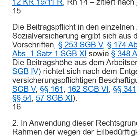
12 KR 19/11 R
, Rn 14 – zitiert nach 
15
Die Beitragspflicht in den einzelne
Sozialversicherung ergibt sich aus 
Vorschriften,
§ 253 SGB V
,
§ 174 A
Abs. 1 Satz 1 SGB XI
sowie
§ 348 A
Die Beitragshöhe aus dem Arbeitsen
SGB IV
) richtet sich nach dem Entge
versicherungspflichtigen Beschäftig
SGB V
,
§§ 161
,
162 SGB VI
,
§§ 341
§§ 54
,
57 SGB XI
).
16
2. In Anwendung dieser Rechtsgrund
Rahmen der wegen der Eilbedürftigk