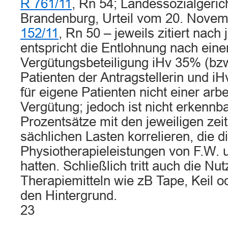
R 761/11
, Rn 54; Landessozialgerich
Brandenburg, Urteil vom 20. Nove
152/11
, Rn 50 – jeweils zitiert nach 
entspricht die Entlohnung nach eine
Vergütungsbeteiligung iHv 35% (bzw
Patienten der Antragstellerin und i
für eigene Patienten nicht einer ar
Vergütung; jedoch ist nicht erkennba
Prozentsätze mit den jeweiligen zei
sächlichen Lasten korrelieren, die d
Physiotherapieleistungen von F.W. 
hatten. Schließlich tritt auch die N
Therapiemitteln wie zB Tape, Keil 
den Hintergrund.
23