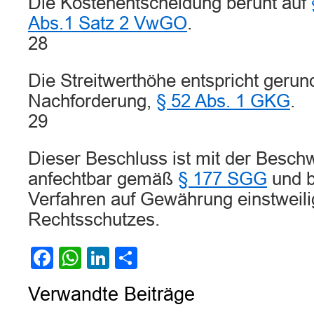
Die Kostenentscheidung beruht auf
Abs.1 Satz 2 VwGO
.
28
Die Streitwerthöhe entspricht gerund
Nachforderung,
§ 52 Abs. 1 GKG
.
29
Dieser Beschluss ist mit der Besch
anfechtbar gemäß
§ 177 SGG
und b
Verfahren auf Gewährung einstweil
Rechtsschutzes.
Facebook
WhatsApp
LinkedIn
Teilen
Verwandte Beiträge