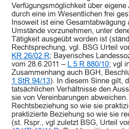
Verfügungsmöglichkeit über eigene 
durch eine im Wesentlichen frei gest
Insoweit ist eine Gesamtabwägung a
Umstände vorzunehmen, unter denen
Tätigkeit ausgeübt worden ist (stän
Rechtsprechung, vgl. BSG Urteil v
KR 26/02 R
; Bayerisches Landessozi
vom 28.6.2011 –
L 5 R 880/10
; vgl 
Zusammenhang auch BGH, Beschlus
1 StR 94/13
). In diesem Sinne gilt, 
tatsächlichen Verhältnisse den Aus
sie von Vereinbarungen abweichen.
Rechtsbeziehung so wie sie praktizi
praktizierte Beziehung so wie sie rec
(st. Rspr., vgl zuletzt BSG, Urteil v