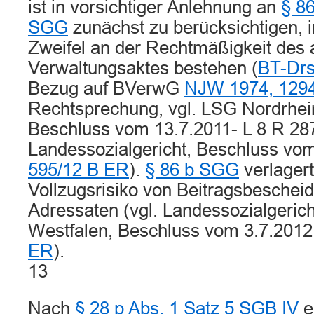
ist in vorsichtiger Anlehnung an
§ 86
SGG
zunächst zu berücksichtigen,
Zweifel an der Rechtmäßigkeit des
Verwaltungsaktes bestehen (
BT-Drs
Bezug auf BVerwG
NJW 1974, 129
Rechtsprechung, vgl. LSG Nordrhei
Beschluss vom 13.7.2011- L 8 R 28
Landessozialgericht, Beschluss vo
595/12 B ER
).
§ 86 b SGG
verlagert
Vollzugsrisiko von Beitragsbeschei
Adressaten (vgl. Landessozialgerich
Westfalen, Beschluss vom 3.7.201
ER
).
13
Nach
§ 28 p Abs. 1 Satz 5 SGB IV
e