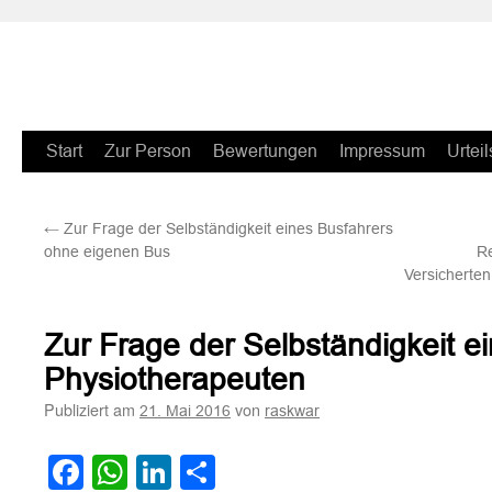
Zum
Start
Zur Person
Bewertungen
Impressum
Urteil
Inhalt
←
Zur Frage der Selbständigkeit eines Busfahrers
springen
ohne eigenen Bus
R
Versicherten
Zur Frage der Selbständigkeit e
Physiotherapeuten
Publiziert am
von
21. Mai 2016
raskwar
Facebook
WhatsApp
LinkedIn
Teilen