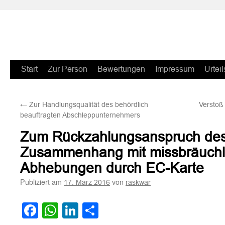
Zum
Start
Zur Person
Bewertungen
Impressum
Urteil
Inhalt
←
Zur Handlungsqualität des behördlich
Verstoß
springen
beauftragten Abschleppunternehmers
Zum Rückzahlungsanspruch de
Zusammenhang mit missbräuchl
Abhebungen durch EC-Karte
Publiziert am
von
17. März 2016
raskwar
Facebook
WhatsApp
LinkedIn
Teilen