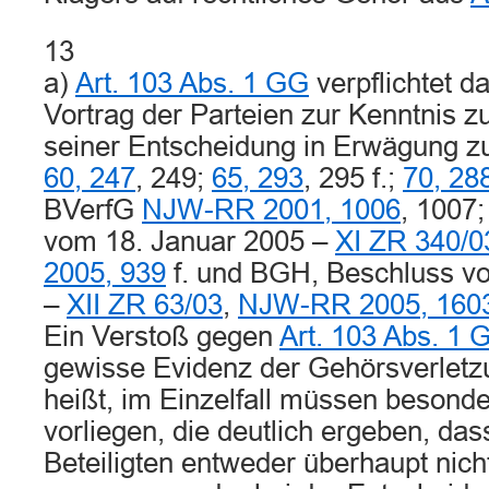
13
a)
Art. 103 Abs. 1 GG
verpflichtet d
Vortrag der Parteien zur Kenntnis 
seiner Entscheidung in Erwägung zu
60, 247
, 249;
65, 293
, 295 f.;
70, 28
BVerfG
NJW-RR 2001, 1006
, 1007
vom 18. Januar 2005 –
XI ZR 340/0
2005, 939
f. und BGH, Beschluss v
–
XII ZR 63/03
,
NJW-RR 2005, 160
Ein Verstoß gegen
Art. 103 Abs. 1 
gewisse Evidenz der Gehörsverletz
heißt, im Einzelfall müssen beson
vorliegen, die deutlich ergeben, da
Beteiligten entweder überhaupt nich