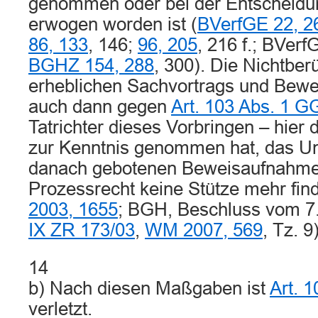
genommen oder bei der Entscheidung
erwogen worden ist (
BVerfGE 22, 2
86, 133
, 146;
96, 205
, 216 f.; BVerf
BGHZ 154, 288
, 300). Die Nichtber
erheblichen Sachvortrags und Bewe
auch dann gegen
Art. 103 Abs. 1 G
Tatrichter dieses Vorbringen – hier
zur Kenntnis genommen hat, das Un
danach gebotenen Beweisaufnahme
Prozessrecht keine Stütze mehr fin
2003, 1655
; BGH, Beschluss vom 7
IX ZR 173/03
,
WM 2007, 569
, Tz. 9)
14
b) Nach diesen Maßgaben ist
Art. 
verletzt.