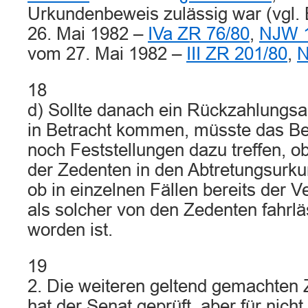
Urkundenbeweis zulässig war (vgl.
26. Mai 1982 –
IVa ZR 76/80
,
NJW 1
vom 27. Mai 1982 –
III ZR 201/80
,
N
18
d) Sollte danach ein Rückzahlungs
in Betracht kommen, müsste das Be
noch Feststellungen dazu treffen, ob
der Zedenten in den Abtretungsurku
ob in einzelnen Fällen bereits der Ve
als solcher von den Zedenten fahrlä
worden ist.
19
2. Die weiteren geltend gemachten
hat der Senat geprüft, aber für nich