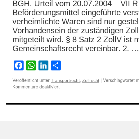
BGH, Urteil vom 20.07.2004 – VII R
Beförderungsmittel eingeführte vers
verheimlichte Waren sind nur gestell
Vorhandensein der zuständigen Zolls
mitgeteilt wird. § 8 Satz 2 ZollV ist
Gemeinschaftsrecht vereinbar. 2. 
Facebook
WhatsApp
LinkedIn
Teilen
Veröffentlicht unter
,
|
Verschlagwortet m
Transportrecht
Zollrecht
für
Kommentare deaktiviert
Zur
zollrechtlichen
Gestellungspflicht