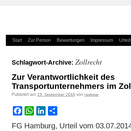
Zum
Start
Zur Person
Bewertungen
Impressum
Urteil
Inhalt
Zollrecht
Schlagwort-Archive:
springen
Zur Verantwortlichkeit des
Transportunternehmers im Zol
Publiziert am
von
19. September 2016
raskwar
Facebook
WhatsApp
LinkedIn
Teilen
FG Hamburg, Urteil vom 03.07.2014