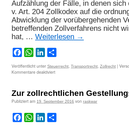
Aufzählung der Fälle, in denen sich 
v. Art. 204 Zollkodex auf die ordn
Abwicklung der vorübergehenden V
betreffenden Zollverfahrens nicht wi
hat, …
Weiterlesen
→
Facebook
WhatsApp
LinkedIn
Teilen
Veröffentlicht unter
,
,
|
Versc
Steuerrecht
Transportrecht
Zollrecht
für
Kommentare deaktiviert
Zur
Verantwortlichkeit
des
Zur zollrechtlichen Gestellung
Transportunternehmers
im
Publiziert am
von
19. September 2016
raskwar
Zollverfahren
Facebook
WhatsApp
LinkedIn
Teilen