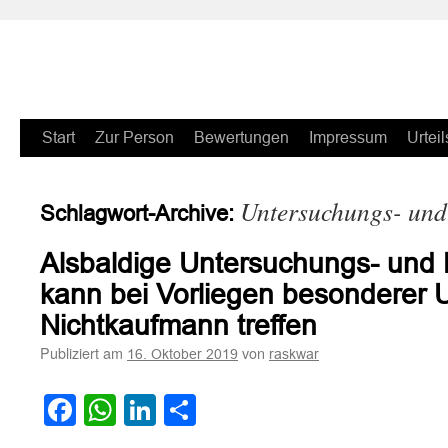
Zum
Start
Zur Person
Bewertungen
Impressum
Urteil
Inhalt
Untersuchungs- und
Schlagwort-Archive:
springen
Alsbaldige Untersuchungs- und 
kann bei Vorliegen besonderer
Nichtkaufmann treffen
Publiziert am
von
16. Oktober 2019
raskwar
Facebook
WhatsApp
LinkedIn
Teilen