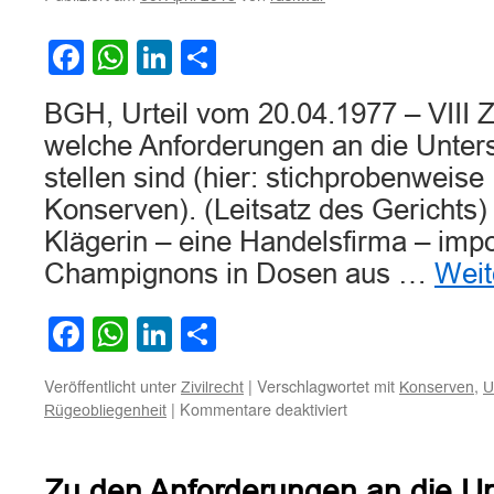
Facebook
WhatsApp
LinkedIn
Teilen
BGH, Urteil vom 20.04.1977 – VIII 
welche Anforderungen an die Unters
stellen sind (hier: stichprobenweis
Konserven). (Leitsatz des Gerichts)
Klägerin – eine Handelsfirma – impo
Champignons in Dosen aus …
Weit
Facebook
WhatsApp
LinkedIn
Teilen
Veröffentlicht unter
|
Verschlagwortet mit
,
Zivilrecht
Konserven
U
für
|
Kommentare deaktiviert
Rügeobliegenheit
Zu
den
Anforderungen
Zu den Anforderungen an die U