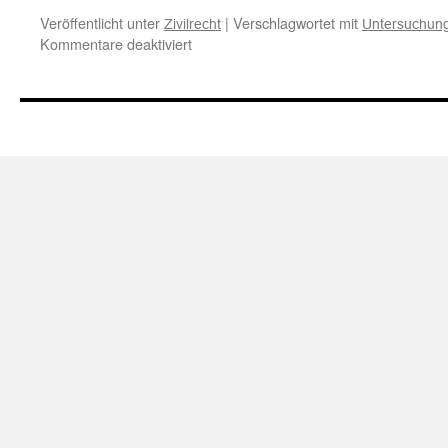
Veröffentlicht unter
|
Verschlagwortet mit
Zivilrecht
Untersuchung
für
Kommentare deaktiviert
Zu
den
Anforderungen
an
die
Untersuchungs-
und
Rügeobliegenheit
eines
Käufers
im
Rahmen
eines
beiderseitigen
Handelsgeschäfts