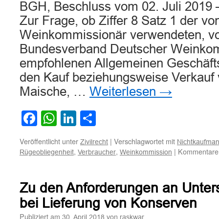
BGH, Beschluss vom 02. Juli 2019 –
Zur Frage, ob Ziffer 8 Satz 1 der v
Weinkommissionär verwendeten, v
Bundesverband Deutscher Weinkom
empfohlenen Allgemeinen Geschäft
den Kauf beziehungsweise Verkauf 
Maische, …
Weiterlesen
→
Facebook
WhatsApp
LinkedIn
Teilen
Veröffentlicht unter
|
Verschlagwortet mit
Zivilrecht
Nichtkaufma
,
,
|
Kommentare d
Rügeobliegenheit
Verbraucher
Weinkommission
Zu den Anforderungen an Unters
bei Lieferung von Konserven
Publiziert am
von
30. April 2018
raskwar