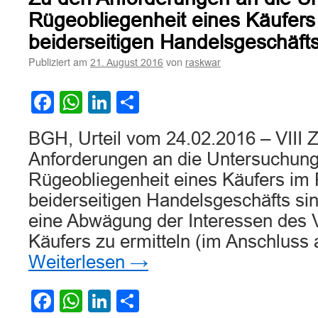
an
Untersuchungspflicht
Rügeobliegenheit eines Käufer
bei
beiderseitigen Handelsgeschäft
Lieferung
von
Publiziert am
von
21. August 2016
raskwar
Konserven
Facebook
WhatsApp
LinkedIn
Teilen
BGH, Urteil vom 24.02.2016 – VIII 
Anforderungen an die Untersuchung
Rügeobliegenheit eines Käufers im
beiderseitigen Handelsgeschäfts sind
eine Abwägung der Interessen des 
Käufers zu ermitteln (im Anschluss
Weiterlesen
→
Facebook
WhatsApp
LinkedIn
Teilen