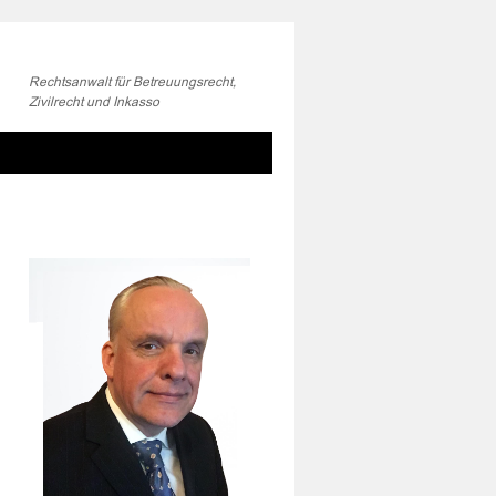
Rechtsanwalt für Betreuungsrecht,
Zivilrecht und Inkasso