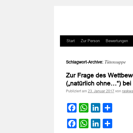
Zum
Start
Zur Person
Bewertungen
Inhalt
Tütensuppe
Schlagwort-Archive:
springen
Zur Frage des Wettbewe
(„natürlich ohne…“) be
Publiziert am
von
23. Januar 2017
raskwa
Facebook
WhatsApp
LinkedI
Teile
Facebook
WhatsApp
LinkedI
Teile