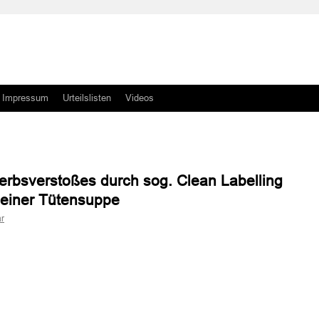
Impressum
Urteilslisten
Videos
rbsverstoßes durch sog. Clean Labelling
i einer Tütensuppe
r
n
n
n
n