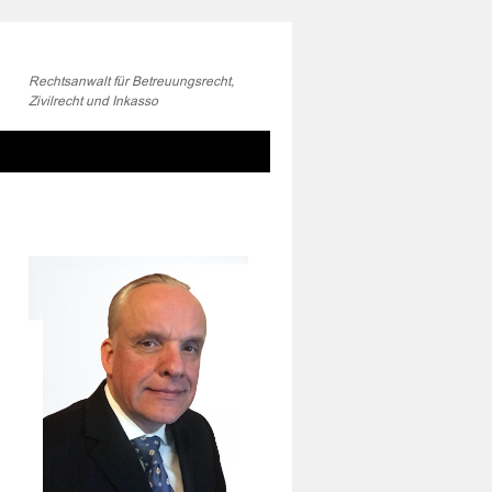
Rechtsanwalt für Betreuungsrecht,
Zivilrecht und Inkasso