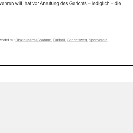
hren will, hat vor Anrufung des Gerichts – lediglich – die
n
n
ortet mit
,
,
,
|
Disziplinarmaßnahme
Fußball
Gerichtsweg
Sportverein