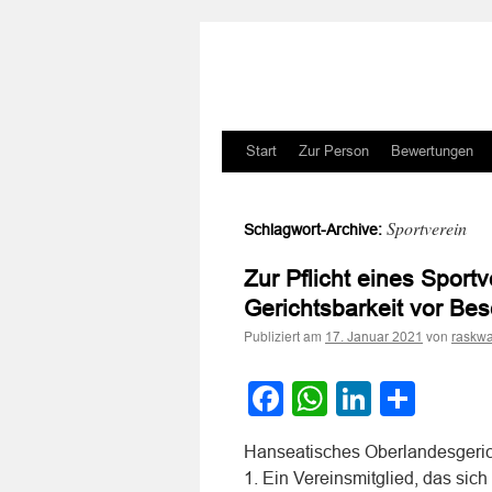
Zum
Start
Zur Person
Bewertungen
Inhalt
Sportverein
Schlagwort-Archive:
springen
Zur Pflicht eines Sport
Gerichtsbarkeit vor Be
Publiziert am
von
17. Januar 2021
raskwa
Facebook
WhatsApp
LinkedI
Teile
Hanseatisches Oberlandesgeric
1. Ein Vereinsmitglied, das sic