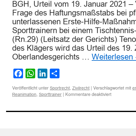
BGH, Urteil vom 19. Januar 2021 –
Frage des Haftungsmaßstabs bei pfl
unterlassenen Erste-Hilfe-Maßnah
Sporttrainern bei einem Tischtennis
(Rn.29) (Leitsatz der Gerichts) Teno
des Klägers wird das Urteil des 19. 
Oberlandesgerichts …
Weiterlesen
Facebook
WhatsApp
LinkedIn
Teilen
Veröffentlicht unter
,
|
Verschlagwortet mit
Sportrecht
Zivilrecht
er
für
,
|
Kommentare deaktiviert
Reanimation
Sporttrainer
Zur
Haftung
eines
Sportvereins
bei
unterlassen