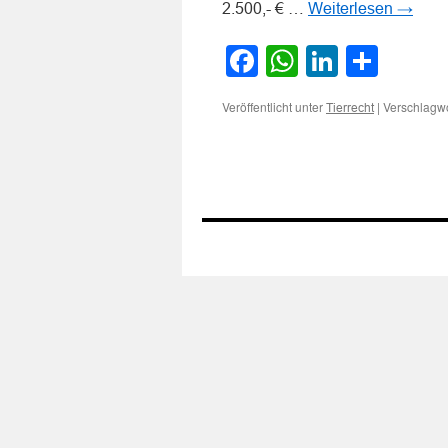
2.500,- € …
Weiterlesen
→
Facebook
WhatsApp
LinkedI
Teile
Veröffentlicht unter
|
Verschlagwo
Tierrecht