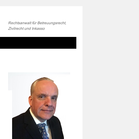
Rechtsanwalt für Betreuungsrecht,
Zivilrecht und Inkasso