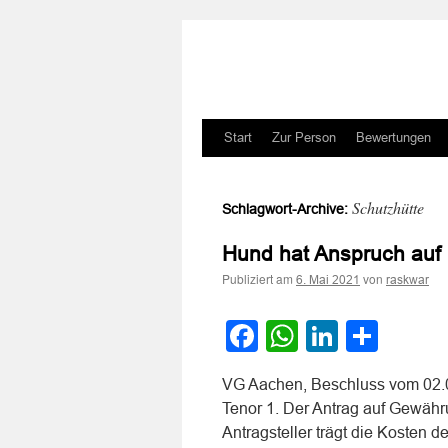
Zum
Start
Zur Person
Bewertungen
Inhalt
Schutzhütte
Schlagwort-Archive:
springen
Hund hat Anspruch auf
Publiziert am
von
6. Mai 2021
raskwar
Facebook
WhatsApp
LinkedI
Teile
VG Aachen, Beschluss vom 02.0
Tenor 1. Der Antrag auf Gewähr
Antragsteller trägt die Kosten 