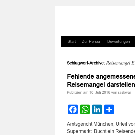
Zum
Start
Zur Person
Bewertungen
Inhalt
Reisemangel Ei
Schlagwort-Archive:
springen
Fehlende angemessene 
Reisemangel darstellen
Publiziert am
von
10. Juli 2016
raskwar
Facebook
WhatsApp
LinkedI
Teile
Amtsgericht München, Urteil vo
Supermarkt Bucht ein Reisender