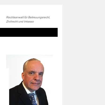
Rechtsanwalt für Betreuungsrecht,
Zivilrecht und Inkasso