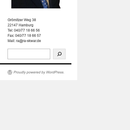
Grömitzer Weg 38
22147 Hamburg
Tel: 040/77 18 66 56
Fax: 040/77 18 66 57
Mail: ra@ra-skwar.de
e
ichkeit
Proudly powered by WordPress.
l