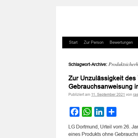
Zum
Start
Zur Person
Bewertungen
Inhalt
Produktsicherh
Schlagwort-Archive:
springen
Zur Unzulässigkeit des
Gebrauchsanweisung in
Publiziert am
von
11. September 2021
ra
Facebook
WhatsApp
LinkedI
Teile
LG Dortmund, Urteil vom 26. Ja
eines Produkts ohne Gebrauchs