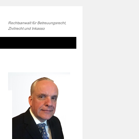
Rechtsanwalt für Betreuungsrecht,
Zivilrecht und Inkasso