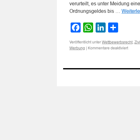
verurteilt, es unter Meidung ei
Ordnungsgeldes bis …
Weiterl
Facebook
WhatsApp
LinkedI
Teile
Veröffentlicht unter
,
Wettbewerbsrecht
Ziv
für
|
Kommentare deaktiviert
Werbung
Zur
Unzulä
des
Vertrie
eines
Produk
ohne
Gebra
in
deutsc
Sprac