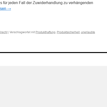
nes für jeden Fall der Zuwiderhandlung zu verhängenden
esen
→
n
n
|
Verschlagwortet mit
,
,
ilrecht
Produkthaftung
Produktsicherheit
unerlaubte
ssigkeit
bs
ts
uchsanweisung
her
he