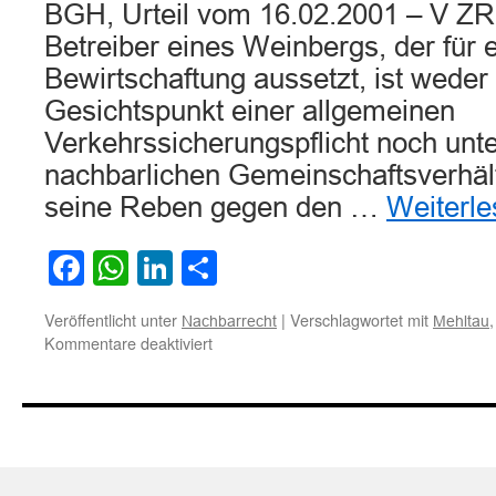
BGH, Urteil vom 16.02.2001 – V ZR
Betreiber eines Weinbergs, der für e
Bewirtschaftung aussetzt, ist weder
Gesichtspunkt einer allgemeinen
Verkehrssicherungspflicht noch unt
nachbarlichen Gemeinschaftsverhältn
seine Reben gegen den …
Weiterl
Facebook
WhatsApp
LinkedIn
Teilen
Veröffentlicht unter
|
Verschlagwortet mit
Nachbarrecht
Mehltau
für
Kommentare deaktiviert
Zur
Frage
der
Pflicht
zur
Schädlingsbekämpfung