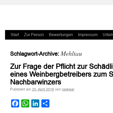
Zum
Start
Zur Person
Bewertungen
Impressum
Urteil
Inhalt
Mehltau
Schlagwort-Archive:
springen
Zur Frage der Pflicht zur Schä
eines Weinbergbetreibers zum 
Nachbarwinzers
Publiziert am
von
25. April 2018
raskwar
Facebook
WhatsApp
LinkedIn
Teilen