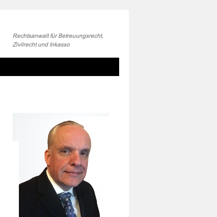
Rechtsanwalt für Betreuungsrecht,
Zivilrecht und Inkasso