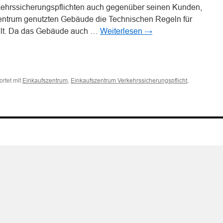
kehrssicherungspflichten auch gegenüber seinen Kunden,
zentrum genutzten Gebäude die Technischen Regeln für
hält. Da das Gebäude auch …
Weiterlesen
→
n
n
rtet mit
,
,
Einkaufszentrum
Einkaufszentrum Verkehrssicherungspflicht
ng
ibers
ufszentrums
unfalls
chers