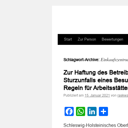
Zum
Start
Zur Person
Bewertungen
Inhalt
Einkaufszentr
Schlagwort-Archive:
springen
Zur Haftung des Betrei
Sturzunfalls eines Bes
Regeln für Arbeitsstät
Publiziert am
von
15. Januar 2021
raskwa
Facebook
WhatsApp
LinkedI
Teile
Schleswig-Holsteinisches Oberl