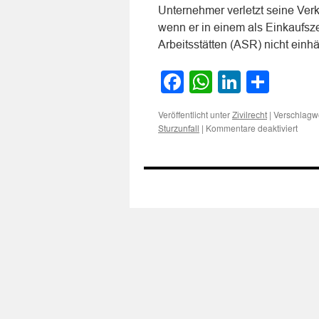
Unternehmer verletzt seine Ver
wenn er in einem als Einkaufs
Arbeitsstätten (ASR) nicht ein
Facebook
WhatsApp
LinkedI
Teile
Veröffentlicht unter
|
Verschlagwo
Zivilrecht
für
|
Kommentare deaktiviert
Sturzunfall
Zur
Haftu
des
Betre
eines
Einka
bei
Sturz
eines
Besu
an
einer
nicht
den