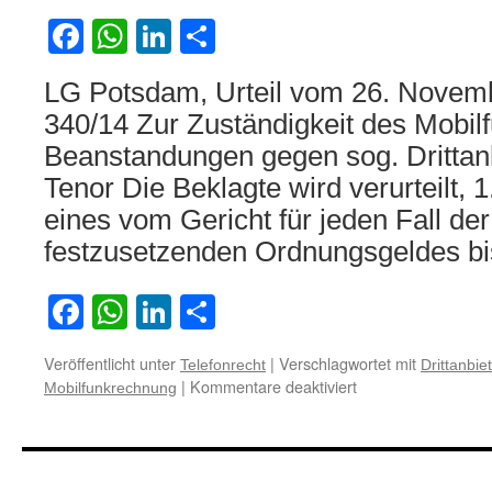
Facebook
WhatsApp
LinkedIn
Teilen
LG Potsdam, Urteil vom 26. Novem
340/14 Zur Zuständigkeit des Mobilf
Beanstandungen gegen sog. Drittan
Tenor Die Beklagte wird verurteilt, 
eines vom Gericht für jeden Fall d
festzusetzenden Ordnungsgeldes b
Facebook
WhatsApp
LinkedIn
Teilen
Veröffentlicht unter
|
Verschlagwortet mit
Telefonrecht
Drittanbie
für
|
Kommentare deaktiviert
Mobilfunkrechnung
Zur
Zuständigkeit
des
Mobilfunkanbieters