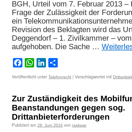
BGH, Urteil vom 7. Februar 2013 – I
Frage der Zulässigkeit der Forderu
ein Telekommunikationsunternehmen
Revision des Beklagten wird das Urt
Deggendorf – 1. Zivilkammer – vom 
aufgehoben. Die Sache …
Weiterl
Facebook
WhatsApp
LinkedIn
Teilen
Veröffentlicht unter
|
Verschlagwortet mit
Telefonrecht
Drittanbie
Zur Zuständigkeit des Mobilfu
Beanstandungen gegen sog.
Drittanbieterforderungen
Publiziert am
von
28. Juni 2016
raskwar