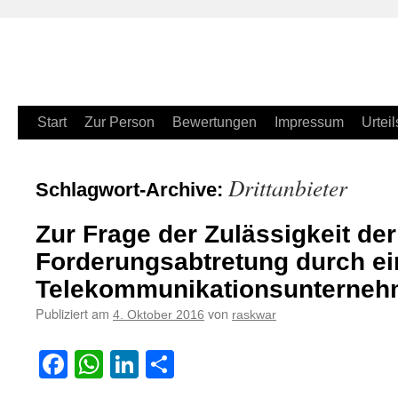
Zum
Start
Zur Person
Bewertungen
Impressum
Urteil
Inhalt
Drittanbieter
Schlagwort-Archive:
springen
Zur Frage der Zulässigkeit der
Forderungsabtretung durch ei
Telekommunikationsunterne
Publiziert am
von
4. Oktober 2016
raskwar
Facebook
WhatsApp
LinkedIn
Teilen