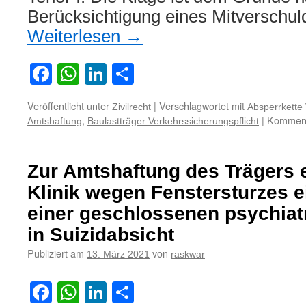
Berücksichtigung eines Mitverschu
Weiterlesen
→
Facebook
WhatsApp
LinkedIn
Teilen
Veröffentlicht unter
|
Verschlagwortet mit
Zivilrecht
Absperrkette 
,
|
Kommenta
Amtshaftung
Baulastträger Verkehrssicherungspflicht
Zur Amtshaftung des Trägers 
Klinik wegen Fenstersturzes e
einer geschlossenen psychiat
in Suizidabsicht
Publiziert am
von
13. März 2021
raskwar
Facebook
WhatsApp
LinkedIn
Teilen