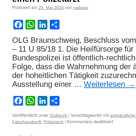
Publiziert am
von
25. Mai 2020
raskwar
Facebook
WhatsApp
LinkedIn
Teilen
OLG Braunschweig, Beschluss vom
– 11 U 85/18 1. Die Heilfürsorge für
Bundespolizei ist öffentlich-rechtlic
Folge, dass die Wahrnehmung der ä
der hoheitlichen Tätigkeit zuzurechn
Ausstellung einer …
Weiterlesen
→
Facebook
WhatsApp
LinkedIn
Teilen
Veröffentlicht unter
|
Verschlagwortet mit
Zivilrecht
amtsärztlich
für
,
|
Kommentare deaktiviert
Falschauskunft
Polizeiarzt
Zur
Amtshaftun