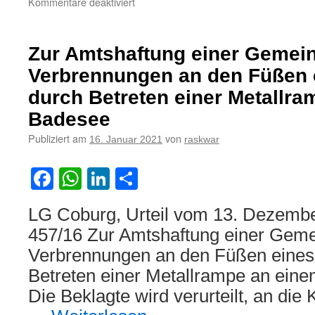
für
Kommentare deaktiviert
Zur
Amtshaftung
einer
Zur Amtshaftung einer Gemei
Gemeinde
bei
Verbrennungen an den Füßen 
einem
durch Betreten einer Metallr
Dammbruch
Badesee
Publiziert am
von
16. Januar 2021
raskwar
Facebook
WhatsApp
LinkedIn
Teilen
LG Coburg, Urteil vom 13. Dezemb
457/16 Zur Amtshaftung einer Gem
Verbrennungen an den Füßen eines
Betreten einer Metallrampe an ein
Die Beklagte wird verurteilt, an die 