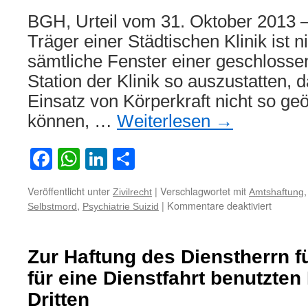
BGH, Urteil vom 31. Oktober 2013 –
Träger einer Städtischen Klinik ist ni
sämtliche Fenster einer geschlosse
Station der Klinik so auszustatten, 
Einsatz von Körperkraft nicht so ge
können, …
Weiterlesen
→
Facebook
WhatsApp
LinkedIn
Teilen
Veröffentlicht unter
|
Verschlagwortet mit
Zivilrecht
Amtshaftung
für
,
|
Kommentare deaktiviert
Selbstmord
Psychiatrie Suizid
Zur
Amtshaf
des
Zur Haftung des Dienstherrn 
Trägers
einer
für eine Dienstfahrt benutzten
Städtis
Dritten
Klinik