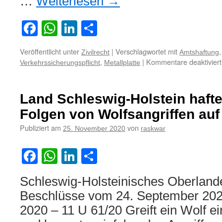
…
Weiterlesen
→
Facebook
WhatsApp
LinkedIn
Teilen
Veröffentlicht unter
|
Verschlagwortet mit
Zivilrecht
Amtshaftung
,
|
Kommentare deaktiviert
Verkehrssicherungspflicht
Metallplatte
Land Schleswig-Holstein haftet
Folgen von Wolfsangriffen auf
Publiziert am
von
25. November 2020
raskwar
Facebook
WhatsApp
LinkedIn
Teilen
Schleswig-Holsteinisches Oberlande
Beschlüsse vom 24. September 20
2020 – 11 U 61/20 Greift ein Wolf e