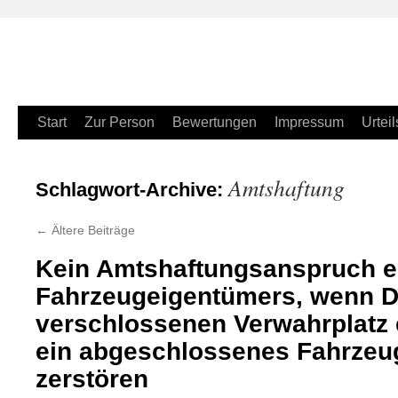
Zum
Start
Zur Person
Bewertungen
Impressum
Urteil
Inhalt
Amtshaftung
Schlagwort-Archive:
springen
←
Ältere Beiträge
Kein Amtshaftungsanspruch e
Fahrzeugeigentümers, wenn Dr
verschlossenen Verwahrplatz 
ein abgeschlossenes Fahrzeug
zerstören