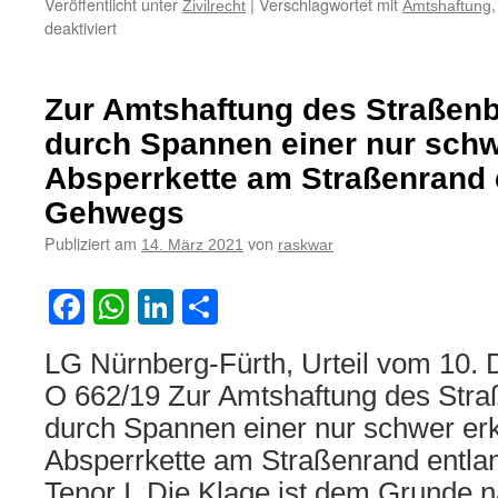
Veröffentlicht unter
|
Verschlagwortet mit
Zivilrecht
Amtshaftung
für
deaktiviert
Zur
Amtshaftung
bei
Zur Amtshaftung des Straßenb
Sturz
eines
durch Spannen einer nur sch
Mountainbikers
Absperrkette am Straßenrand 
über
einen
Gehwegs
einen
Publiziert am
von
14. März 2021
raskwar
Feldweg
absperrenden
Stacheldraht
Facebook
WhatsApp
LinkedIn
Teilen
LG Nürnberg-Fürth, Urteil vom 10.
O 662/19 Zur Amtshaftung des Stra
durch Spannen einer nur schwer er
Absperrkette am Straßenrand entl
Tenor I. Die Klage ist dem Grunde n