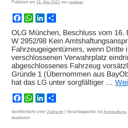
Publiziert am
von
15. Mai 2021
raskwar
Facebook
WhatsApp
LinkedIn
Teilen
OLG München, Beschluss vom 16. 
W 2952/98 Kein Amtshaftungsanspr
Fahrzeugeigentümers, wenn Dritte i
verschlossenen Verwahrplatz eindri
abgeschlossenes Fahrzeug vorsätzl
Gründe 1 (Übernommen aus BayObL
hat das LG unter sorgfältiger …
Wei
Facebook
WhatsApp
LinkedIn
Teilen
Veröffentlicht unter
|
Verschlagwortet mit
Zivilrecht
Amtshaftung
für
deaktiviert
Kein