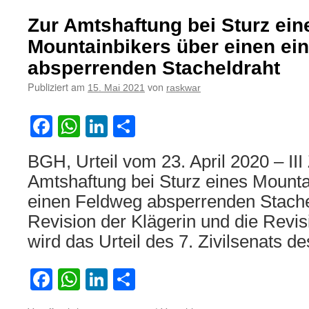
Amtshaftungsanspruch
eines
Zur Amtshaftung bei Sturz ein
Fahrzeugeigentümers,
wenn
Mountainbikers über einen ei
Dritte
absperrenden Stacheldraht
in
einen
Publiziert am
von
15. Mai 2021
raskwar
verschlossenen
Verwahrplatz
Facebook
WhatsApp
LinkedIn
Teilen
eindringen
und
ein
BGH, Urteil vom 23. April 2020 – II
abgeschlossenes
Amtshaftung bei Sturz eines Mounta
Fahrzeug
vorsätzlich
einen Feldweg absperrenden Stachel
zerstören
Revision der Klägerin und die Revi
wird das Urteil des 7. Zivilsenats 
Facebook
WhatsApp
LinkedIn
Teilen