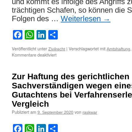
und kommt es infolge des Angriffs z
trächtigen Schafen, so können die S
Folgen des …
Weiterlesen
→
Facebook
WhatsApp
LinkedIn
Teilen
Veröffentlicht unter
|
Verschlagwortet mit
Zivilrecht
Amtshaftung
für
Kommentare deaktiviert
Land
Schleswig-
Holstein
Zur Haftung des gerichtlichen
haftet
nicht
Sachverständigen wegen eines
für
Gutachtens bei Verfahrenserl
alle
Folgen
Vergleich
von
Publiziert am
von
9. September 2020
raskwar
Wolfsangriffen
auf
eine
Facebook
WhatsApp
LinkedIn
Teilen
Schafherde