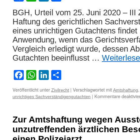
BGH, Urteil vom 25. Juni 2020 – III
Haftung des gerichtlichen Sachver
eines unrichtigen Gutachtens finde
Anwendung, wenn das Gerichtsverf
Vergleich erledigt wurde, dessen A
Gutachten beeinflusst …
Weiterles
Facebook
WhatsApp
LinkedIn
Teilen
Veröffentlicht unter
|
Verschlagwortet mit
Zivilrecht
Amtshaftung
|
Kommentare deaktivier
unrichtiges Sachverständigengutachten
Zur Amtshaftung wegen Ausste
unzutreffenden ärztlichen Be
einen Polizeiarzt