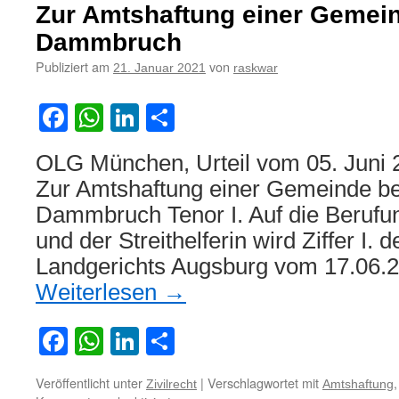
des
Zur Amtshaftung einer Gemei
Dienstherrn
für
Dammbruch
Schaden
Publiziert am
von
21. Januar 2021
raskwar
am
für
eine
Facebook
WhatsApp
LinkedIn
Teilen
Dienstfahrt
benutzten
OLG München, Urteil vom 05. Juni 
Fahrzeug
eines
Zur Amtshaftung einer Gemeinde b
Dritten
Dammbruch Tenor I. Auf die Berufu
und der Streithelferin wird Ziffer I. 
Landgerichts Augsburg vom 17.06.2
Weiterlesen
→
Facebook
WhatsApp
LinkedIn
Teilen
Veröffentlicht unter
|
Verschlagwortet mit
Zivilrecht
Amtshaftung