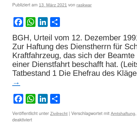
wegen
Publiziert am
von
13. März 2021
raskwar
Fenster
eines
Facebook
WhatsApp
LinkedIn
Teilen
Patient
einer
geschlo
BGH, Urteil vom 12. Dezember 1991 
psychiat
Zur Haftung des Dienstherrn für S
Station
in
Kraftfahrzeug, das sich der Beamte
Suizidab
einer Dienstfahrt beschafft hat. (Lei
Tatbestand 1 Die Ehefrau des Kläge
→
Facebook
WhatsApp
LinkedIn
Teilen
Veröffentlicht unter
|
Verschlagwortet mit
Zivilrecht
Amtshaftung
für
deaktiviert
Zur
Haftung