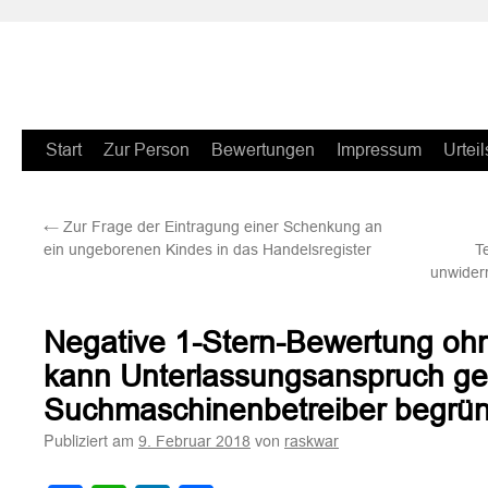
Zum
Start
Zur Person
Bewertungen
Impressum
Urteil
Inhalt
←
Zur Frage der Eintragung einer Schenkung an
springen
ein ungeborenen Kindes in das Handelsregister
T
unwiderr
Negative 1-Stern-Bewertung o
kann Unterlassungsanspruch g
Suchmaschinenbetreiber begrü
Publiziert am
von
9. Februar 2018
raskwar