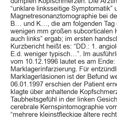
dumpfen Kopfschmerzen. Die Ärztin 
“unklare linksseitige Symptomatik” 
Magnetresonanztomographie bei de
B… und K…, die am folgenden Tag 
wenigen mm großen subcorticalen He
auch links” ergab; im ersten handsch
Kurzbericht heißt es: “DD.: 1. angiol
E.d. weniger typisch…”. Im ausführ
vom 10.12.1996 lautet es am Ende:
Marklagerinfarzierung. Für entzündl
Marklagerläsionen ist der Befund w
06.01.1997 erschien der Patient erne
klagte über anhaltende Kopfschmer
Taubheitsgefühl in der linken Gesich
cerebrale Kernspintomographie vom
“mehrere kleinstfleckige ältere rech