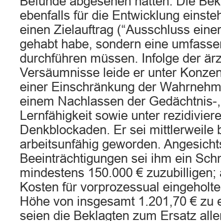
Befunde abgesehen hätten. Die Bek
ebenfalls für die Entwicklung einsteh
einen Zielauftrag (“Ausschluss ein
gehabt habe, sondern eine umfasse
durchführen müssen. Infolge der ärz
Versäumnisse leide er unter Konzen
einer Einschränkung der Wahrnehmu
einem Nachlassen der Gedächtnis-,
Lernfähigkeit sowie unter rezidivie
Denkblockaden. Er sei mittlerweile 
arbeitsunfähig geworden. Angesicht
Beeinträchtigungen sei ihm ein Sc
mindestens 150.000 € zuzubilligen; 
Kosten für vorprozessual eingeholte
Höhe von insgesamt 1.201,70 € zu er
seien die Beklagten zum Ersatz all