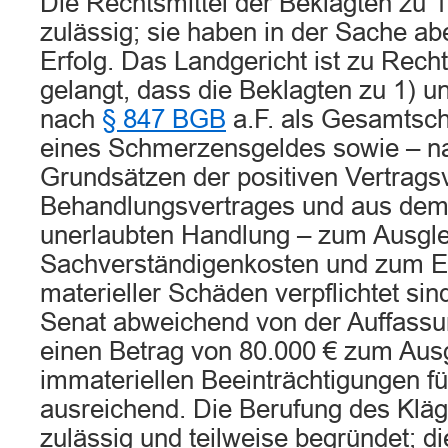
Die Rechtsmittel der Beklagten zu 1
zulässig; sie haben in der Sache abe
Erfolg. Das Landgericht ist zu Rec
gelangt, dass die Beklagten zu 1) u
nach
§ 847 BGB
a.F. als Gesamtsch
eines Schmerzensgeldes sowie – n
Grundsätzen der positiven Vertrags
Behandlungsvertrages und aus dem
unerlaubten Handlung – zum Ausgle
Sachverständigenkosten und zum Er
materieller Schäden verpflichtet sind
Senat abweichend von der Auffass
einen Betrag von 80.000 € zum Ausg
immateriellen Beeinträchtigungen 
ausreichend. Die Berufung des Kläge
zulässig und teilweise begründet; di