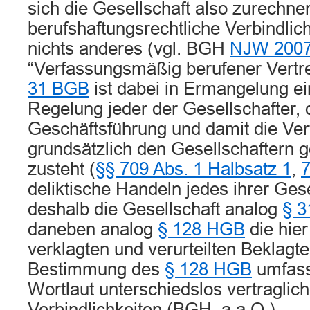
sich die Gesellschaft also zurechne
berufshaftungsrechtliche Verbindlich
nichts anderes (vgl. BGH
NJW 2007
“Verfassungsmäßig berufener Vertr
31 BGB
ist dabei in Ermangelung ei
Regelung jeder der Gesellschafter, 
Geschäftsführung und damit die Ve
grundsätzlich den Gesellschaftern 
zusteht (
§§ 709 Abs. 1 Halbsatz 1
,
deliktische Handeln jedes ihrer Gese
deshalb die Gesellschaft analog
§ 
daneben analog
§ 128 HGB
die hier
verklagten und verurteilten Beklagte
Bestimmung des
§ 128 HGB
umfass
Wortlaut unterschiedslos vertraglich
Verbindlichkeiten (BGH, a.a.O.).