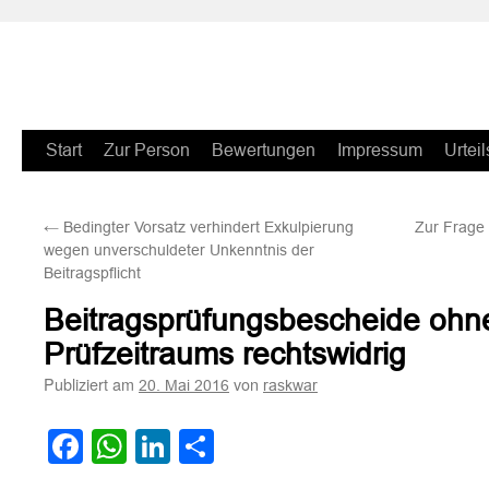
Zum
Start
Zur Person
Bewertungen
Impressum
Urteil
Inhalt
←
Bedingter Vorsatz verhindert Exkulpierung
Zur Frage 
springen
wegen unverschuldeter Unkenntnis der
Beitragspflicht
Beitragsprüfungsbescheide ohn
Prüfzeitraums rechtswidrig
Publiziert am
von
20. Mai 2016
raskwar
Facebook
WhatsApp
LinkedIn
Teilen