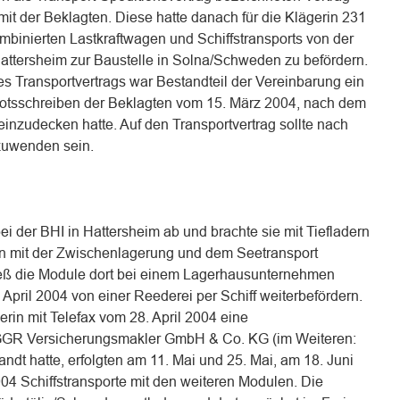
 mit der Beklagten. Diese hatte danach für die Klägerin 231
binierten Lastkraftwagen und Schiffstransports von der
Hattersheim zur Baustelle in Solna/Schweden zu befördern.
 Transportvertrags war Bestandteil der Vereinbarung ein
botsschreiben der Beklagten vom 15. März 2004, nach dem
einzudecken hatte. Auf den Transportvertrag sollte nach
uwenden sein.
ei der BHI in Hattersheim ab und brachte sie mit Tiefladern
en mit der Zwischenlagerung und dem Seetransport
 ließ die Module dort bei einem Lagerhausunternehmen
pril 2004 von einer Reederei per Schiff weiterbefördern.
rin mit Telefax vom 28. April 2004 eine
 GGR Versicherungsmakler GmbH & Co. KG (im Weiteren:
dt hatte, erfolgten am 11. Mai und 25. Mai, am 18. Juni
004 Schiffstransporte mit den weiteren Modulen. Die