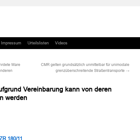
Impressum
Urteilslisten
Videos
ährdete Ware
CMR gelten grundsätzlich unmittelbar für unimodale
sonderen
grenzüberschreitende Straßentransporte
→
ufgrund Vereinbarung kann von deren
n werden
n
n
 ZR 180/11