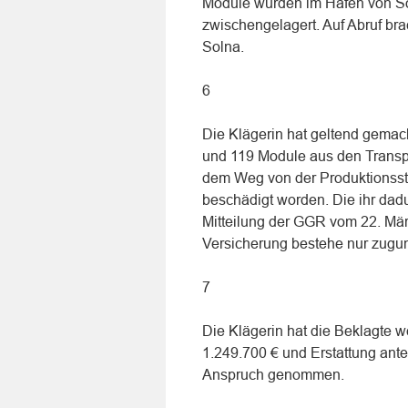
Module wurden im Hafen von Sö
zwischengelagert. Auf Abruf brac
Solna.
6
Die Klägerin hat geltend gemac
und 119 Module aus den Transpo
dem Weg von der Produktionsstät
beschädigt worden. Die ihr da
Mitteilung der GGR vom 22. Mär
Versicherung bestehe nur zugun
7
Die Klägerin hat die Beklagte
1.249.700 € und Erstattung ante
Anspruch genommen.