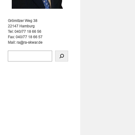
Grömitzer Weg 38
22147 Hamburg
Tel: 040/77 18 66 56
Fax: 040/77 18 66 57
Mail: ra@ra-skwar.de