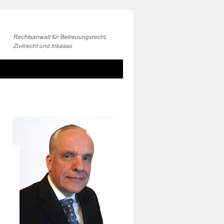
Rechtsanwalt für Betreuungsrecht,
Zivilrecht und Inkasso