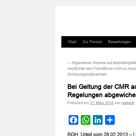
Zum
Start
Zur Person
Bewertungen
Inhalt
←
Allgemeiner Hinweis auf diebstahlgef
springen
verpflichtet den Frachtführer nicht zu be
Sicherungsmaßnahmen
Bei Geltung der CMR a
Regelungen abgewiche
Publiziert am
von
27. März 2016
raskwar
Facebook
WhatsApp
LinkedI
Teile
BGH, Urteil vom 28.02.2013 –
I