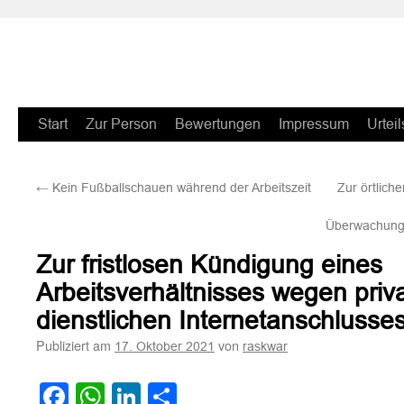
Zum
Start
Zur Person
Bewertungen
Impressum
Urteil
Inhalt
←
Kein Fußballschauen während der Arbeitszeit
Zur örtlich
springen
Überwachun
Zur fristlosen Kündigung eines
Arbeitsverhältnisses wegen priv
dienstlichen Internetanschlusse
Publiziert am
von
17. Oktober 2021
raskwar
Facebook
WhatsApp
LinkedIn
Teilen